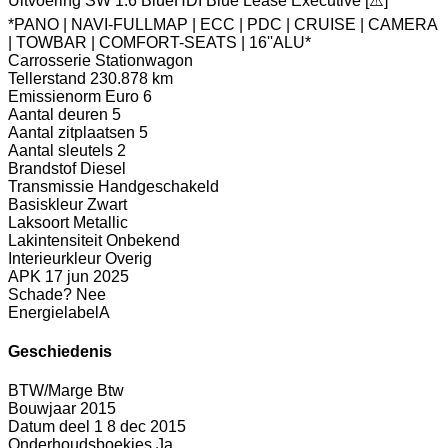
Uitvoering
SW 1.6 BlueHDI Blue Lease Executive [⚠️]
*PANO | NAVI-FULLMAP | ECC | PDC | CRUISE | CAMERA
| TOWBAR | COMFORT-SEATS | 16''ALU*
Carrosserie
Stationwagon
Tellerstand
230.878 km
Emissienorm
Euro 6
Aantal deuren
5
Aantal zitplaatsen
5
Aantal sleutels
2
Brandstof
Diesel
Transmissie
Handgeschakeld
Basiskleur
Zwart
Laksoort
Metallic
Lakintensiteit
Onbekend
Interieurkleur
Overig
APK
17 jun 2025
Schade?
Nee
Energielabel
A
Geschiedenis
BTW/Marge
Btw
Bouwjaar
2015
Datum deel 1
8 dec 2015
Onderhoudsboekjes
Ja