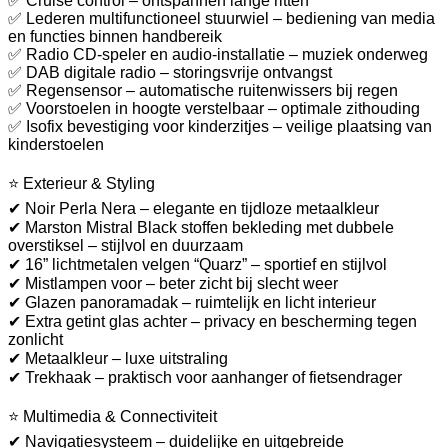
✅ Cruise control – ontspannen lange ritten
✅ Lederen multifunctioneel stuurwiel – bediening van media
en functies binnen handbereik
✅ Radio CD-speler en audio-installatie – muziek onderweg
✅ DAB digitale radio – storingsvrije ontvangst
✅ Regensensor – automatische ruitenwissers bij regen
✅ Voorstoelen in hoogte verstelbaar – optimale zithouding
✅ Isofix bevestiging voor kinderzitjes – veilige plaatsing van
kinderstoelen
⭐ Exterieur & Styling
✔ Noir Perla Nera – elegante en tijdloze metaalkleur
✔ Marston Mistral Black stoffen bekleding met dubbele
overstiksel – stijlvol en duurzaam
✔ 16” lichtmetalen velgen “Quarz” – sportief en stijlvol
✔ Mistlampen voor – beter zicht bij slecht weer
✔ Glazen panoramadak – ruimtelijk en licht interieur
✔ Extra getint glas achter – privacy en bescherming tegen
zonlicht
✔ Metaalkleur – luxe uitstraling
✔ Trekhaak – praktisch voor aanhanger of fietsendrager
⭐ Multimedia & Connectiviteit
✔ Navigatiesysteem – duidelijke en uitgebreide