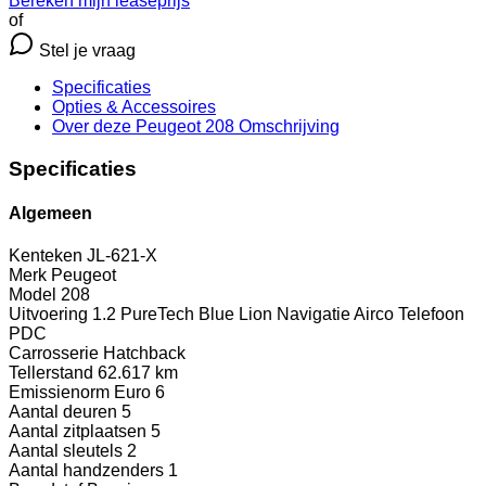
Bereken mijn leaseprijs
of
Stel je vraag
Specificaties
Opties
& Accessoires
Over deze Peugeot 208
Omschrijving
Specificaties
Algemeen
Kenteken
JL-621-X
Merk
Peugeot
Model
208
Uitvoering
1.2 PureTech Blue Lion Navigatie Airco Telefoon
PDC
Carrosserie
Hatchback
Tellerstand
62.617 km
Emissienorm
Euro 6
Aantal deuren
5
Aantal zitplaatsen
5
Aantal sleutels
2
Aantal handzenders
1