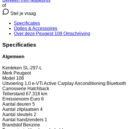
Bereken mijn leaseprijs
of
Stel je vraag
Specificaties
Opties
& Accessoires
Over deze Peugeot 108
Omschrijving
Specificaties
Algemeen
Kenteken
SL-297-L
Merk
Peugeot
Model
108
Uitvoering
1.0 e-VTi Active Carplay Airconditioning Bluetooth
Carrosserie
Hatchback
Tellerstand
67.318 km
Emissienorm
Euro 6
Aantal deuren
5
Aantal zitplaatsen
4
Aantal sleutels
2
Aantal handzenders
1
Brandstof
Benzine