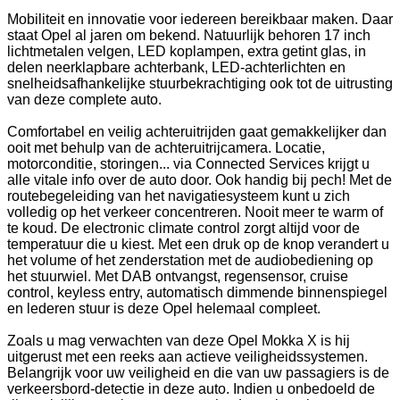
Mobiliteit en innovatie voor iedereen bereikbaar maken. Daar
staat Opel al jaren om bekend. Natuurlijk behoren 17 inch
lichtmetalen velgen, LED koplampen, extra getint glas, in
delen neerklapbare achterbank, LED-achterlichten en
snelheidsafhankelijke stuurbekrachtiging ook tot de uitrusting
van deze complete auto.
Comfortabel en veilig achteruitrijden gaat gemakkelijker dan
ooit met behulp van de achteruitrijcamera. Locatie,
motorconditie, storingen... via Connected Services krijgt u
alle vitale info over de auto door. Ook handig bij pech! Met de
routebegeleiding van het navigatiesysteem kunt u zich
volledig op het verkeer concentreren. Nooit meer te warm of
te koud. De electronic climate control zorgt altijd voor de
temperatuur die u kiest. Met een druk op de knop verandert u
het volume of het zenderstation met de audiobediening op
het stuurwiel. Met DAB ontvangst, regensensor, cruise
control, keyless entry, automatisch dimmende binnenspiegel
en lederen stuur is deze Opel helemaal compleet.
Zoals u mag verwachten van deze Opel Mokka X is hij
uitgerust met een reeks aan actieve veiligheidssystemen.
Belangrijk voor uw veiligheid en die van uw passagiers is de
verkeersbord-detectie in deze auto. Indien u onbedoeld de