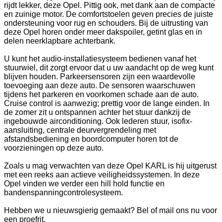
rijdt lekker, deze Opel. Pittig ook, met dank aan de compacte
en zuinige motor. De comfortstoelen geven precies de juiste
ondersteuning voor rug en schouders. Bij de uitrusting van
deze Opel horen onder meer dakspoiler, getint glas en in
delen neerklapbare achterbank.
U kunt het audio-installatiesysteem bedienen vanaf het
stuurwiel, dit zorgt ervoor dat u uw aandacht op de weg kunt
blijven houden. Parkeersensoren zijn een waardevolle
toevoeging aan deze auto. De sensoren waarschuwen
tijdens het parkeren en voorkomen schade aan de auto.
Cruise control is aanwezig; prettig voor de lange einden. In
de zomer zit u ontspannen achter het stuur dankzij de
ingebouwde airconditioning. Ook lederen stuur, isofix-
aansluiting, centrale deurvergrendeling met
afstandsbediening en boordcomputer horen tot de
voorzieningen op deze auto.
Zoals u mag verwachten van deze Opel KARL is hij uitgerust
met een reeks aan actieve veiligheidssystemen. In deze
Opel vinden we verder een hill hold functie en
bandenspanningcontrolesysteem.
Hebben we u nieuwsgierig gemaakt? Bel of mail ons nu voor
een proefrit.