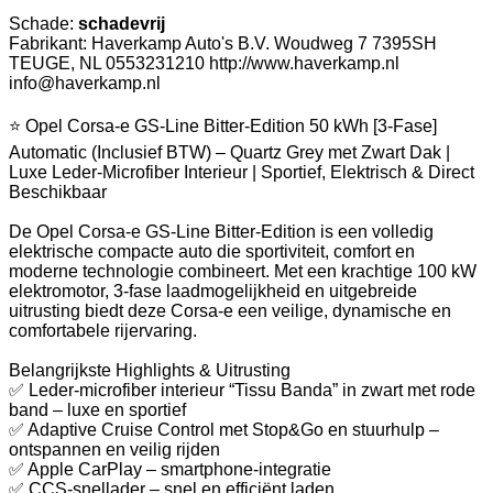
Schade:
schadevrij
Fabrikant: Haverkamp Auto's B.V. Woudweg 7 7395SH
TEUGE, NL 0553231210 http://www.haverkamp.nl
info@haverkamp.nl
⭐ Opel Corsa-e GS-Line Bitter-Edition 50 kWh [3-Fase]
Automatic (Inclusief BTW) – Quartz Grey met Zwart Dak |
Luxe Leder-Microfiber Interieur | Sportief, Elektrisch & Direct
Beschikbaar
De Opel Corsa-e GS-Line Bitter-Edition is een volledig
elektrische compacte auto die sportiviteit, comfort en
moderne technologie combineert. Met een krachtige 100 kW
elektromotor, 3-fase laadmogelijkheid en uitgebreide
uitrusting biedt deze Corsa-e een veilige, dynamische en
comfortabele rijervaring.
Belangrijkste Highlights & Uitrusting
✅ Leder-microfiber interieur “Tissu Banda” in zwart met rode
band – luxe en sportief
✅ Adaptive Cruise Control met Stop&Go en stuurhulp –
ontspannen en veilig rijden
✅ Apple CarPlay – smartphone-integratie
✅ CCS-snellader – snel en efficiënt laden