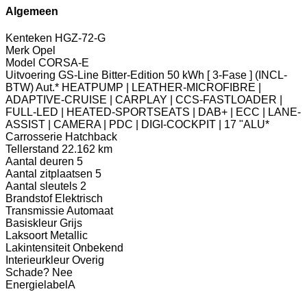
Algemeen
Kenteken
HGZ-72-G
Merk
Opel
Model
CORSA-E
Uitvoering
GS-Line Bitter-Edition 50 kWh [ 3-Fase ] (INCL-
BTW) Aut.* HEATPUMP | LEATHER-MICROFIBRE |
ADAPTIVE-CRUISE | CARPLAY | CCS-FASTLOADER |
FULL-LED | HEATED-SPORTSEATS | DAB+ | ECC | LANE-
ASSIST | CAMERA | PDC | DIGI-COCKPIT | 17 "ALU*
Carrosserie
Hatchback
Tellerstand
22.162 km
Aantal deuren
5
Aantal zitplaatsen
5
Aantal sleutels
2
Brandstof
Elektrisch
Transmissie
Automaat
Basiskleur
Grijs
Laksoort
Metallic
Lakintensiteit
Onbekend
Interieurkleur
Overig
Schade?
Nee
Energielabel
A