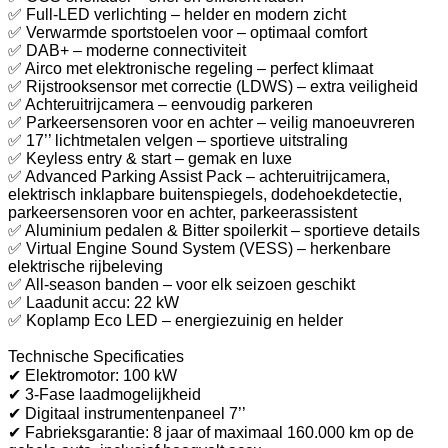
✅ Full-LED verlichting – helder en modern zicht
✅ Verwarmde sportstoelen voor – optimaal comfort
✅ DAB+ – moderne connectiviteit
✅ Airco met elektronische regeling – perfect klimaat
✅ Rijstrooksensor met correctie (LDWS) – extra veiligheid
✅ Achteruitrijcamera – eenvoudig parkeren
✅ Parkeersensoren voor en achter – veilig manoeuvreren
✅ 17’’ lichtmetalen velgen – sportieve uitstraling
✅ Keyless entry & start – gemak en luxe
✅ Advanced Parking Assist Pack – achteruitrijcamera,
elektrisch inklapbare buitenspiegels, dodehoekdetectie,
parkeersensoren voor en achter, parkeerassistent
✅ Aluminium pedalen & Bitter spoilerkit – sportieve details
✅ Virtual Engine Sound System (VESS) – herkenbare
elektrische rijbeleving
✅ All-season banden – voor elk seizoen geschikt
✅ Laadunit accu: 22 kW
✅ Koplamp Eco LED – energiezuinig en helder
Technische Specificaties
✔ Elektromotor: 100 kW
✔ 3-Fase laadmogelijkheid
✔ Digitaal instrumentenpaneel 7’’
✔ Fabrieksgarantie: 8 jaar of maximaal 160.000 km op de