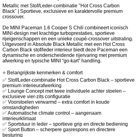
Metallic met Stof/Leder-combinatie "Hot Cross Carbon
Black" | Sportieve, exclusieve en karaktervolle premium
crossover.
De MINI Paceman 1.6 Cooper S Chili combineert iconisch
MINI-design met krachtige turboprestaties, sportieve
rijeigenschappen en een unieke coupé-crossover uitstraling.
Uitgevoerd in Absolute Black Metallic met een Hot Cross
Carbon Black stof/leder interieur biedt deze Paceman een
dynamische en onderscheidende rijervaring met premium
afwerking en typische MINI “go-kart” handling.
⭐ Belangrijkste kenmerken & comfort
✅ Stof/Leder-combinatie Hot Cross Carbon Black – sportieve
premium interieurafwerking
✅ Lounge Concept met twee individuele achter stoelen –
exclusieve vier-zits configuratie
✅ Voorstoelen verwarmd – extra comfort in koude
omstandigheden
✅ Automatische climate control – aangenaam
interieurklimaat
✅ Sportstuur in leder – sportieve grip en directe bediening
✅ Sport Button – scherpere gasrespons en directere
besturing