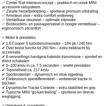
✅ Center Rail interieurconcept – praktisch en uniek MINI
accessoire railsysteem
✅ Zwarte hemelbekleding – sportieve premium uitstraling
✅ Armsteun voor – extra comfort onderweg
✅ Verstelbaar stuurwiel – optimale zitpositie
✅ Bestuurders- en passagiersstoel in hoogte verstelbaar –
ergonomisch zitcomfort
⭐ Motor & prestaties
✔ 1.6 Cooper S turbobenzinemotor – 184 pk / 240 Nm
✔ Over boost functie tot 260 Nm – extra trekkracht bij
acceleratie
✔ 6-versnellings handgeschakelde transmissie – sportief en
direct schakelen
✔ 0–100 km/u in ca. 7,5 seconden – snelle prestaties
✔ Topsnelheid ca. 217 km/u
✔ Sportonderstel – dynamisch en strak rijgedrag
✔ Elektronisch sperdifferentieel – verbeterde tractie in
bochten
✔ Dynamische Tractie Controle – extra stabiliteit en grip
✔ Typische MINI “go-kart feeling” – sportieve en directe
wegligging
⭐ Veiligheid & assistentie