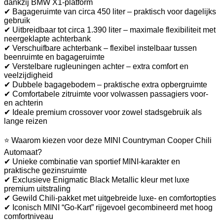
dankzij BMW X1-platform
✔ Bagageruimte van circa 450 liter – praktisch voor dagelijks
gebruik
✔ Uitbreidbaar tot circa 1.390 liter – maximale flexibiliteit met
neergeklapte achterbank
✔ Verschuifbare achterbank – flexibel instelbaar tussen
beenruimte en bagageruimte
✔ Verstelbare rugleuningen achter – extra comfort en
veelzijdigheid
✔ Dubbele bagagebodem – praktische extra opbergruimte
✔ Comfortabele zitruimte voor volwassen passagiers voor-
en achterin
✔ Ideale premium crossover voor zowel stadsgebruik als
lange reizen
⭐ Waarom kiezen voor deze MINI Countryman Cooper Chili
Automaat?
✔ Unieke combinatie van sportief MINI-karakter en
praktische gezinsruimte
✔ Exclusieve Enigmatic Black Metallic kleur met luxe
premium uitstraling
✔ Gewild Chili-pakket met uitgebreide luxe- en comfortopties
✔ Iconisch MINI “Go-Kart” rijgevoel gecombineerd met hoog
comfortniveau