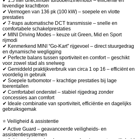
✔ 1.5 liter driecilinder turbobenzinemotor – efficiënte en
levendige krachtbron
✔ Vermogen van 136 pk (100 kW) – soepele en vlotte
prestaties
✔ 7-traps automatische DCT transmissie – snelle en
comfortabele schakelprestaties
✔ MINI Driving Modes – keuze uit Green, Mid en Sport
rijmodi
✔ Kenmerkend MINI “Go-Kart” rijgevoel – direct stuurgedrag
en dynamische wegligging
✔ Perfecte balans tussen sportiviteit en comfort – geschikt
voor zowel stad als snelweg
✔ Gemiddeld praktijkverbruik van circa 1 op 16 – efficiënt en
voordelig in gebruik
✔ Soepele turbomotor – krachtige prestaties bij lage
toerentallen
✔ Comfortabel onderstel – stabiel rijgedrag zonder
concessies aan comfort
✔ Ideale combinatie van sportiviteit, efficiëntie en dagelijks
gebruiksgemak
⭐ Veiligheid & assistentie
✔ Active Guard – geavanceerde veiligheids- en
assistentiesystemen