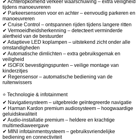
✔ Achteropkomend verkeer waarschuwing – extra veiligheid
tijdens manoeuvreren
✔ Parkeersensoren voor en achter – eenvoudig parkeren en
manoeuvreren
✔ Cruise Control – ontspannen rijden tijdens langere ritten
✔ Vermoeidheidsherkenning – detecteert verminderde
alertheid van de bestuurder
✔ Adaptieve LED koplampen – uitstekend zicht onder alle
omstandigheden
✔ Automatische dimlichten – extra gebruiksgemak en
veiligheid
✔ ISOFIX bevestigingspunten – veilige montage van
kinderzitjes
✔ Regensensor – automatische bediening van de
ruitenwissers
⭐ Technologie & infotainment
✔ Navigatiesysteem – uitgebreide geïntegreerde navigatie
✔ Harman Kardon premium audiosysteem – hoogwaardige
geluidskwaliteit
✔ Audio-installatie premium – heldere en krachtige
multimediaweergave
✔ MINI infotainmentsysteem – gebruiksvriendelijke
bediening en connectiviteit