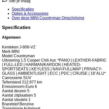
Stel je vraag
Specificaties
Opties
& Accessoires
Over deze MINI Countryman
Omschrijving
Specificaties
Algemeen
Kenteken
J-806-VZ
Merk
MINI
Model
Countryman
Uitvoering
1.5 Cooper Chili Aut. *PANO | LEATHER-FABRIC
| FULL-LED | HARMAN/KARDON | HEATED-
SPORTSEATS | KEYLESS | NAVI-FULLMAP | PRIVACY-
GLASS | AMBIENTLIGHT | ECC | PDC | CRUISE | 18''ALU*
Carrosserie
SUV
Tellerstand
212.977 km
Emissienorm
Euro 6
Aantal deuren
5
Aantal zitplaatsen
5
Aantal sleutels
1
Brandstof
Benzine
Transmissie
Automaat