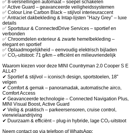
✅ 8-versnellingen automaat – soepel schakelen
✅ Active Guard – geavanceerde veiligheidssystemen
✅ Colour Line Carbon Black – stijlvol interieuraccent
✅ Antraciet dakbekleding & Intap-lijsten "Hazy Grey" – luxe
details
✅ Sportstuur & ConnectedDrive Services – sportief en
verbonden
✅ Chroomdelen exterieur & zwarte hemelbekleding –
elegant en sportief
✅ Oplaadmogelijkheid – eenvoudig elektrisch bijladen
✅ CO₂-uitstoot: 71 g/km – efficiënt en milieuvriendelijk
Waarom kiezen voor deze MINI Countryman 2.0 Cooper S E
ALL4?
✔ Sportief & stijlvol – iconisch design, sportstoelen, 18”
velgen
✔ Comfort & gemak – panoramadak, automatische airco,
Comfort Access
✔ Geavanceerde technologie – Connected Navigation Plus,
MINI Visual Boost, Active Guard
✔ Veilig & praktisch – parkeersensoren, cruise control,
vierwielaandrijving
✔ Duurzaam & efficiënt – plug-in hybride, lage CO₂-uitstoot
Neem contact op via telefoon of WhatsApp: