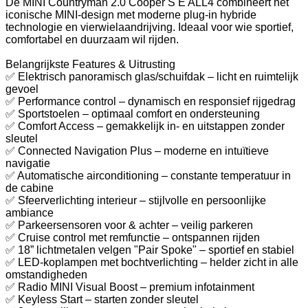
De MINI Countryman 2.0 Cooper S E ALL4 combineert het
iconische MINI-design met moderne plug-in hybride
technologie en vierwielaandrijving. Ideaal voor wie sportief,
comfortabel en duurzaam wil rijden.
Belangrijkste Features & Uitrusting
✅ Elektrisch panoramisch glas/schuifdak – licht en ruimtelijk
gevoel
✅ Performance control – dynamisch en responsief rijgedrag
✅ Sportstoelen – optimaal comfort en ondersteuning
✅ Comfort Access – gemakkelijk in- en uitstappen zonder
sleutel
✅ Connected Navigation Plus – moderne en intuïtieve
navigatie
✅ Automatische airconditioning – constante temperatuur in
de cabine
✅ Sfeerverlichting interieur – stijlvolle en persoonlijke
ambiance
✅ Parkeersensoren voor & achter – veilig parkeren
✅ Cruise control met remfunctie – ontspannen rijden
✅ 18” lichtmetalen velgen "Pair Spoke" – sportief en stabiel
✅ LED-koplampen met bochtverlichting – helder zicht in alle
omstandigheden
✅ Radio MINI Visual Boost – premium infotainment
✅ Keyless Start – starten zonder sleutel