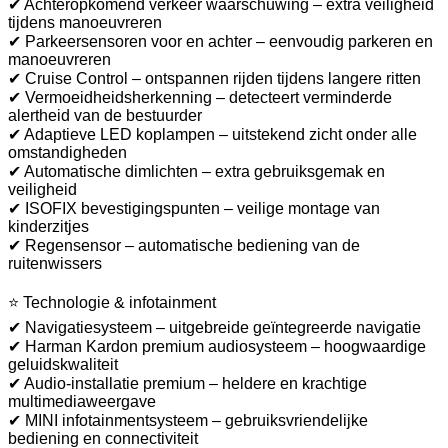
✔ Achteropkomend verkeer waarschuwing – extra veiligheid
tijdens manoeuvreren
✔ Parkeersensoren voor en achter – eenvoudig parkeren en
manoeuvreren
✔ Cruise Control – ontspannen rijden tijdens langere ritten
✔ Vermoeidheidsherkenning – detecteert verminderde
alertheid van de bestuurder
✔ Adaptieve LED koplampen – uitstekend zicht onder alle
omstandigheden
✔ Automatische dimlichten – extra gebruiksgemak en
veiligheid
✔ ISOFIX bevestigingspunten – veilige montage van
kinderzitjes
✔ Regensensor – automatische bediening van de
ruitenwissers
⭐ Technologie & infotainment
✔ Navigatiesysteem – uitgebreide geïntegreerde navigatie
✔ Harman Kardon premium audiosysteem – hoogwaardige
geluidskwaliteit
✔ Audio-installatie premium – heldere en krachtige
multimediaweergave
✔ MINI infotainmentsysteem – gebruiksvriendelijke
bediening en connectiviteit