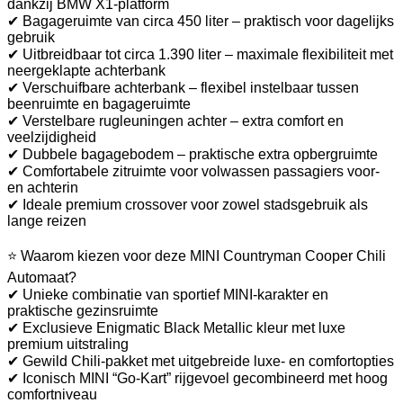
dankzij BMW X1-platform
✔ Bagageruimte van circa 450 liter – praktisch voor dagelijks
gebruik
✔ Uitbreidbaar tot circa 1.390 liter – maximale flexibiliteit met
neergeklapte achterbank
✔ Verschuifbare achterbank – flexibel instelbaar tussen
beenruimte en bagageruimte
✔ Verstelbare rugleuningen achter – extra comfort en
veelzijdigheid
✔ Dubbele bagagebodem – praktische extra opbergruimte
✔ Comfortabele zitruimte voor volwassen passagiers voor-
en achterin
✔ Ideale premium crossover voor zowel stadsgebruik als
lange reizen
⭐ Waarom kiezen voor deze MINI Countryman Cooper Chili
Automaat?
✔ Unieke combinatie van sportief MINI-karakter en
praktische gezinsruimte
✔ Exclusieve Enigmatic Black Metallic kleur met luxe
premium uitstraling
✔ Gewild Chili-pakket met uitgebreide luxe- en comfortopties
✔ Iconisch MINI “Go-Kart” rijgevoel gecombineerd met hoog
comfortniveau