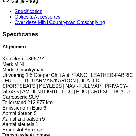
Stel je vraag
Specificaties
Opties
& Accessoires
Over deze MINI Countryman
Omschrijving
Specificaties
Algemeen
Kenteken
J-806-VZ
Merk
MINI
Model
Countryman
Uitvoering
1.5 Cooper Chili Aut. *PANO | LEATHER-FABRIC
| FULL-LED | HARMAN/KARDON | HEATED-
SPORTSEATS | KEYLESS | NAVI-FULLMAP | PRIVACY-
GLASS | AMBIENTLIGHT | ECC | PDC | CRUISE | 18''ALU*
Carrosserie
SUV
Tellerstand
212.977 km
Emissienorm
Euro 6
Aantal deuren
5
Aantal zitplaatsen
5
Aantal sleutels
1
Brandstof
Benzine
Transmissie
Automaat