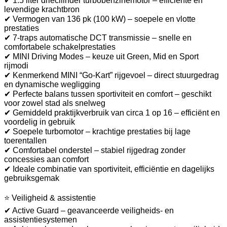
✔ 1.5 liter driecilinder turbobenzinemotor – efficiënte en
levendige krachtbron
✔ Vermogen van 136 pk (100 kW) – soepele en vlotte
prestaties
✔ 7-traps automatische DCT transmissie – snelle en
comfortabele schakelprestaties
✔ MINI Driving Modes – keuze uit Green, Mid en Sport
rijmodi
✔ Kenmerkend MINI “Go-Kart” rijgevoel – direct stuurgedrag
en dynamische wegligging
✔ Perfecte balans tussen sportiviteit en comfort – geschikt
voor zowel stad als snelweg
✔ Gemiddeld praktijkverbruik van circa 1 op 16 – efficiënt en
voordelig in gebruik
✔ Soepele turbomotor – krachtige prestaties bij lage
toerentallen
✔ Comfortabel onderstel – stabiel rijgedrag zonder
concessies aan comfort
✔ Ideale combinatie van sportiviteit, efficiëntie en dagelijks
gebruiksgemak
⭐ Veiligheid & assistentie
✔ Active Guard – geavanceerde veiligheids- en
assistentiesystemen