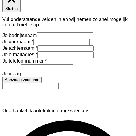
Sluiten
Vul onderstaande velden in en wij nemen zo snel mogelijk
contact met je op.
Je bedrijfsnaam
Je voornaam
Je achternaam
Je e-mailadres
Je telefoonnummer
Je vraag
Aanvraag versturen
AutoFinance
Onafhankelijk autofinfincieringsspecialist