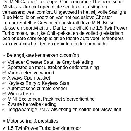
De MINI Cabrio 1.5 Cooper Chili combineert het iconische
MINI-karakter met open rijplezier, luxe uitrusting en
verrassend veel comfort. Uitgevoerd in het stijlvolle Starlight
Blue Metallic en voorzien van het exclusieve Chester
Leather Satellite Grey interieur straalt deze MINI Britse
klasse en sportiviteit uit. Dankzij de efficiënte 1.5 TwinPower
Turbo motor, het rijke Chili-pakket en de volledig elektrisch
bedienbare cabriokap is dit de ideale auto voor liefhebbers
van dynamisch rijden én genieten in de open lucht.
⭐ Belangrijkste kenmerken & comfort
✅ Volleder Chester Satellite Grey bekleding
✅ Sportstoelen met uitstekende ondersteuning
✅ Voorstoelen verwarmd
✅ Always Open pakket
✅ Keyless Entry & Keyless Start
✅ Automatische climate control
✅ Windscherm
✅ MINI Excitement Pack met sfeerverlichting
✅ Zwarte hemelbekleding
✅Hoogwaardige BMW-afwerking en solide bouwkwaliteit
⭐ Motorisering & prestaties
✔ 1.5 TwinPower Turbo benzinemotor