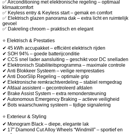
✅ Airconditioning met elektronische regeling – optimaal
klimaatcomfort
✅ Keyless entry & Keyless start – gemak en comfort
✅ Elektrisch glazen panorama dak – extra licht en ruimtelijk
gevoel
✅ Dakreling chroom – praktisch en elegant
⭐ Elektrisch & Prestaties
✔ 45 kWh accupakket – efficiënt elektrisch rijden
✔ SOH 94% – goede batterijconditie
✔ CCS snel lader aansluiting – geschikt voor DC snelladen
✔ Elektronisch Stabiliteitsprogramma – maximale controle
✔ Anti Blokkeer Systeem – veilige remprestaties
✔ Anti DoorSlip Regeling – optimale grip
✔ Elektronische remkrachtverdeling – stabiel remgedrag
✔ Afdaal assistent – gecontroleerd afdalen
✔ Brake Assist System – extra remondersteuning
✔ Autonomous Emergency Braking – actieve veiligheid
✔ Bots waarschuwing systeem – tijdige signalering
⭐ Exterieur & Styling
✔ Monogram Black – diepe, elegante lak
✔ 17” Diamond Cut Alloy Wheels “Windmill” – sportief en