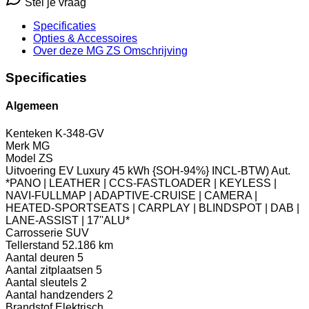
Stel je vraag
Specificaties
Opties
& Accessoires
Over deze MG ZS
Omschrijving
Specificaties
Algemeen
Kenteken
K-348-GV
Merk
MG
Model
ZS
Uitvoering
EV Luxury 45 kWh {SOH-94%} INCL-BTW) Aut.
*PANO | LEATHER | CCS-FASTLOADER | KEYLESS |
NAVI-FULLMAP | ADAPTIVE-CRUISE | CAMERA |
HEATED-SPORTSEATS | CARPLAY | BLINDSPOT | DAB |
LANE-ASSIST | 17''ALU*
Carrosserie
SUV
Tellerstand
52.186 km
Aantal deuren
5
Aantal zitplaatsen
5
Aantal sleutels
2
Aantal handzenders
2
Brandstof
Elektrisch