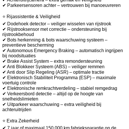
✔ Parkeersensoren achter – vertrouwen bij manoeuvreren
⭐ Rijassistentie & Veiligheid
✔ Dodehoek detector – veiliger wisselen van rijstrook
✔ Rijstrooksensor met correctie – ondersteuning bij
rijstrookbehoud
✔ Bots herkenning & bots waarschuwing systeem –
preventieve bescherming
✔ Autonomous Emergency Braking – automatisch ingrijpen
bij noodsituaties
✔ Brake Assist System – extra remondersteuning
✔ Anti Blokkeer Systeem (ABS) – veiliger remmen
✔ Anti door Slip Regeling (ASR) – optimale tractie
✔ Elektronisch Stabiliteit Programma (ESP) – maximale
voertuig controle
✔ Elektronische remkrachtverdeling – stabiel remgedrag
✔ Verkeersbord detectie – altijd op de hoogte van
snelheidslimieten
✔ Uitparkeer waarschuwing – extra veiligheid bij
achteruitrijden
⭐ Extra Zekerheid
✔ 7 jaar of maximaal 150.000 km fabrieksgarantie op de