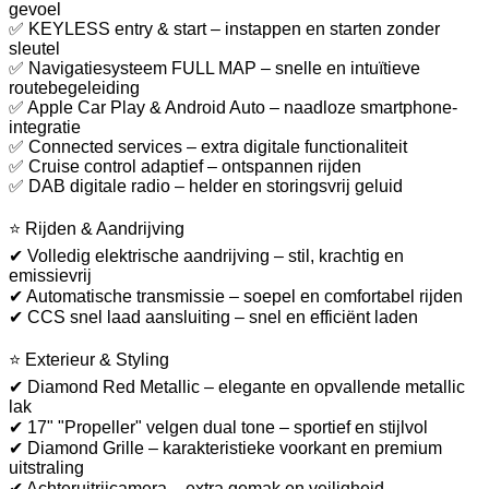
gevoel
✅ KEYLESS entry & start – instappen en starten zonder
sleutel
✅ Navigatiesysteem FULL MAP – snelle en intuïtieve
routebegeleiding
✅ Apple Car Play & Android Auto – naadloze smartphone-
integratie
✅ Connected services – extra digitale functionaliteit
✅ Cruise control adaptief – ontspannen rijden
✅ DAB digitale radio – helder en storingsvrij geluid
⭐ Rijden & Aandrijving
✔ Volledig elektrische aandrijving – stil, krachtig en
emissievrij
✔ Automatische transmissie – soepel en comfortabel rijden
✔ CCS snel laad aansluiting – snel en efficiënt laden
⭐ Exterieur & Styling
✔ Diamond Red Metallic – elegante en opvallende metallic
lak
✔ 17" "Propeller" velgen dual tone – sportief en stijlvol
✔ Diamond Grille – karakteristieke voorkant en premium
uitstraling
✔ Achteruitrijcamera – extra gemak en veiligheid