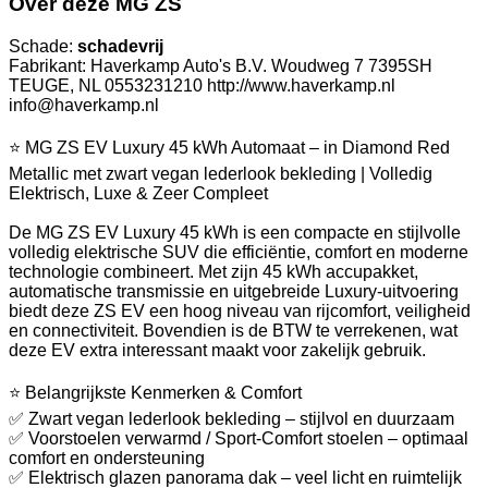
Over deze MG ZS
Schade:
schadevrij
Fabrikant: Haverkamp Auto's B.V. Woudweg 7 7395SH
TEUGE, NL 0553231210 http://www.haverkamp.nl
info@haverkamp.nl
⭐ MG ZS EV Luxury 45 kWh Automaat – in Diamond Red
Metallic met zwart vegan lederlook bekleding | Volledig
Elektrisch, Luxe & Zeer Compleet
De MG ZS EV Luxury 45 kWh is een compacte en stijlvolle
volledig elektrische SUV die efficiëntie, comfort en moderne
technologie combineert. Met zijn 45 kWh accupakket,
automatische transmissie en uitgebreide Luxury-uitvoering
biedt deze ZS EV een hoog niveau van rijcomfort, veiligheid
en connectiviteit. Bovendien is de BTW te verrekenen, wat
deze EV extra interessant maakt voor zakelijk gebruik.
⭐ Belangrijkste Kenmerken & Comfort
✅ Zwart vegan lederlook bekleding – stijlvol en duurzaam
✅ Voorstoelen verwarmd / Sport-Comfort stoelen – optimaal
comfort en ondersteuning
✅ Elektrisch glazen panorama dak – veel licht en ruimtelijk