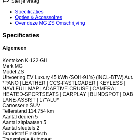
Stel je vraag
Specificaties
Opties
& Accessoires
Over deze MG ZS
Omschrijving
Specificaties
Algemeen
Kenteken
K-122-GH
Merk
MG
Model
ZS
Uitvoering
EV Luxury 45 kWh {SOH-91%} (INCL-BTW) Aut.
*PANO | LEATHER | CCS-FASTLOADER | KEYLESS |
NAVI-FULLMAP | ADAPTIVE-CRUISE | CAMERA |
HEATED-SPORTSEATS | CARPLAY | BLINDSPOT | DAB |
LANE-ASSIST | 17''ALU*
Carrosserie
SUV
Tellerstand
114.754 km
Aantal deuren
5
Aantal zitplaatsen
5
Aantal sleutels
2
Brandstof
Elektrisch
Transmissie
Automaat