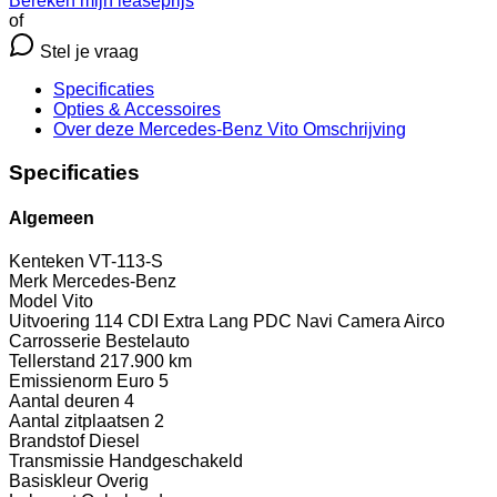
Bereken mijn leaseprijs
of
Stel je vraag
Specificaties
Opties
& Accessoires
Over deze Mercedes-Benz Vito
Omschrijving
Specificaties
Algemeen
Kenteken
VT-113-S
Merk
Mercedes-Benz
Model
Vito
Uitvoering
114 CDI Extra Lang PDC Navi Camera Airco
Carrosserie
Bestelauto
Tellerstand
217.900 km
Emissienorm
Euro 5
Aantal deuren
4
Aantal zitplaatsen
2
Brandstof
Diesel
Transmissie
Handgeschakeld
Basiskleur
Overig