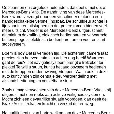
Ontspannen en zorgeloos autorijden, dat doet u met deze
Mercedes-Benz Vito. De aandrijving van deze Mercedes-
Benz wordt verzorgd door een viercilinder motor en een
handgeschakelde versnellingsbak. De schuifdeur achter is
fijn voor in- en uitstappen en de grotere ramen bieden veel
meer uitzicht. Verder is de Mercedes-Benz uitgerust met:
aluminium dakrailing, elektrisch bedienbare en verwarmde
buitenspiegels, elektrisch bedienbare ramen voor en start-
stopsysteem.
Boem is ho? Dat is verleden tijd. De achteruitrijcamera laat
precies zien hoeveel ruimte u achter nog heeft! Waarheen
gaat de reis? Het navigatiesysteem brengt u trefzeker ter
plekke! Terwijl u stuurt, kunt u het audiosysteem bedienen
met de knoppen onder uw vingertoppen. Wat u ook in deze
auto kunt vinden zijn centrale deurvergrendeling met
afstandsbediening en verstelbaar stuur.
Zoals u mag verwachten van deze Mercedes-Benz Vito is hij
uitgerust met een reeks aan actieve veiligheidssystemen.
Mocht zich een gevaarlijke situatie voordoen, dan geeft de
Brake Assist extra remkracht en verkort de remweg.
Natuurlijk bent u van harte welkom om deze Mercedes-Benz