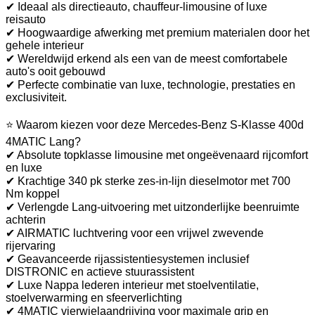
✔ Ideaal als directieauto, chauffeur-limousine of luxe
reisauto
✔ Hoogwaardige afwerking met premium materialen door het
gehele interieur
✔ Wereldwijd erkend als een van de meest comfortabele
auto's ooit gebouwd
✔ Perfecte combinatie van luxe, technologie, prestaties en
exclusiviteit.
⭐ Waarom kiezen voor deze Mercedes-Benz S-Klasse 400d
4MATIC Lang?
✔ Absolute topklasse limousine met ongeëvenaard rijcomfort
en luxe
✔ Krachtige 340 pk sterke zes-in-lijn dieselmotor met 700
Nm koppel
✔ Verlengde Lang-uitvoering met uitzonderlijke beenruimte
achterin
✔ AIRMATIC luchtvering voor een vrijwel zwevende
rijervaring
✔ Geavanceerde rijassistentiesystemen inclusief
DISTRONIC en actieve stuurassistent
✔ Luxe Nappa lederen interieur met stoelventilatie,
stoelverwarming en sfeerverlichting
✔ 4MATIC vierwielaandrijving voor maximale grip en