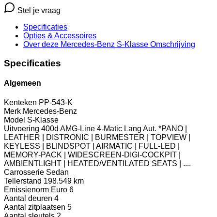
Stel je vraag
Specificaties
Opties
& Accessoires
Over deze Mercedes-Benz S-Klasse
Omschrijving
Specificaties
Algemeen
Kenteken
PP-543-K
Merk
Mercedes-Benz
Model
S-Klasse
Uitvoering
400d AMG-Line 4-Matic Lang Aut. *PANO |
LEATHER | DISTRONIC | BURMESTER | TOPVIEW |
KEYLESS | BLINDSPOT | AIRMATIC | FULL-LED |
MEMORY-PACK | WIDESCREEN-DIGI-COCKPIT |
AMBIENTLIGHT | HEATED/VENTILATED SEATS | ....
Carrosserie
Sedan
Tellerstand
198.549 km
Emissienorm
Euro 6
Aantal deuren
4
Aantal zitplaatsen
5
Aantal sleutels
2