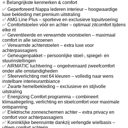
⭐ Belangrijkste kenmerken & comfort
✅ Geperforeerd Nappa lederen interieur – hoogwaardige
luxe bekleding met premium uitstraling
✅ AMG Line Plus – sportieve en exclusieve topuitvoering
✅ Comfortstoelen vóór en achter – optimaal zitcomfort tijdens
elke rit
✅ Geventileerde en verwarmde voorstoelen – maximaal
comfort in alle seizoenen
✅ Verwarmde achterstoelen – extra luxe voor
achterpassagiers
✅ Geheugenpakket – persoonlijke stoel-, spiegel- en
stuurinstellingen
✅ AIRMATIC luchtvering – ongeëvenaard zweefcomfort
onder alle omstandigheden
✅ Sfeerverlichting met 64 kleuren – volledig naar wens
instelbare interieurambiance
✅ Zwarte hemelbekleding – exclusieve en stijlvolle
uitstraling
✅ Energizing Comfort programma – combineert
klimaatregeling, verlichting en stoelcomfort voor maximale
ontspanning
✅ Elektrische zonneschermen achter – extra privacy en
comfort voor achterpassagiers
✅ Koninklijke beenruimte dankzij verlengde wielbasis –
ultiem comfort achterin