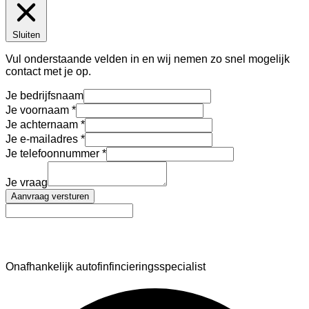
Sluiten
Vul onderstaande velden in en wij nemen zo snel mogelijk
contact met je op.
Je bedrijfsnaam
Je voornaam
Je achternaam
Je e-mailadres
Je telefoonnummer
Je vraag
Aanvraag versturen
AutoFinance
Onafhankelijk autofinfincieringsspecialist