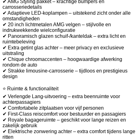
✔ AMG Styling pakket – krachtige bumpers en
carrosseriedetails
✔ Adaptieve LED-koplampen – uitstekend zicht onder alle
omstandigheden
✔ 20 inch lichtmetalen AMG velgen – stijlvolle en
indrukwekkende wielconfiguratie
✔ Panoramisch glazen schuif-/kanteldak – extra licht en
ruimtebeleving
✔ Extra getint glas achter – meer privacy en exclusieve
uitstraling
✔ Chique chroomaccenten – hoogwaardige afwerking
rondom de auto
✔ Strakke limousine-carrosserie – tijdloos en prestigieus
design
⭐ Ruimte & functionaliteit
✔ Verlengde Lang-uitvoering – extra beenruimte voor
achterpassagiers
✔ Comfortabele zitplaatsen voor vijf personen
✔ First-Class reiscomfort voor bestuurder en passagiers
✔ Royale bagageruimte – geschikt voor lange reizen en
zakelijk gebruik
✔ Elektrische zonwering achter – extra comfort tijdens lange
ritten