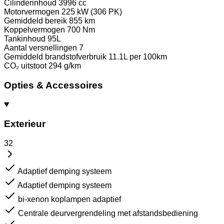
Cilinderinhoud
3996 cc
Motorvermogen
225 kW (306 PK)
Gemiddeld bereik
855 km
Koppelvermogen
700 Nm
Tankinhoud
95L
Aantal versnellingen
7
Gemiddeld brandstofverbruik
11.1L per 100km
CO₂ uitstoot
294 g/km
Opties & Accessoires
Exterieur
32
Adaptief demping systeem
Adaptief demping systeem
bi-xenon koplampen adaptief
Centrale deurvergrendeling met afstandsbediening