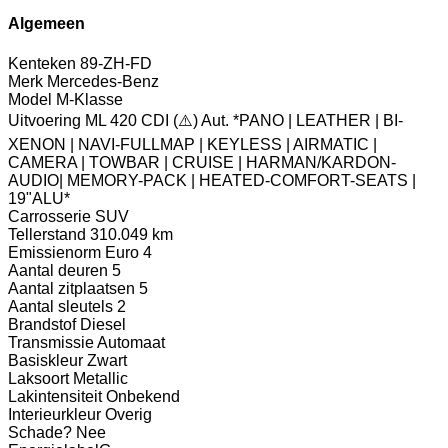
Algemeen
Kenteken
89-ZH-FD
Merk
Mercedes-Benz
Model
M-Klasse
Uitvoering
ML 420 CDI (⚠️) Aut. *PANO | LEATHER | BI-
XENON | NAVI-FULLMAP | KEYLESS | AIRMATIC |
CAMERA | TOWBAR | CRUISE | HARMAN/KARDON-
AUDIO| MEMORY-PACK | HEATED-COMFORT-SEATS |
19"ALU*
Carrosserie
SUV
Tellerstand
310.049 km
Emissienorm
Euro 4
Aantal deuren
5
Aantal zitplaatsen
5
Aantal sleutels
2
Brandstof
Diesel
Transmissie
Automaat
Basiskleur
Zwart
Laksoort
Metallic
Lakintensiteit
Onbekend
Interieurkleur
Overig
Schade?
Nee