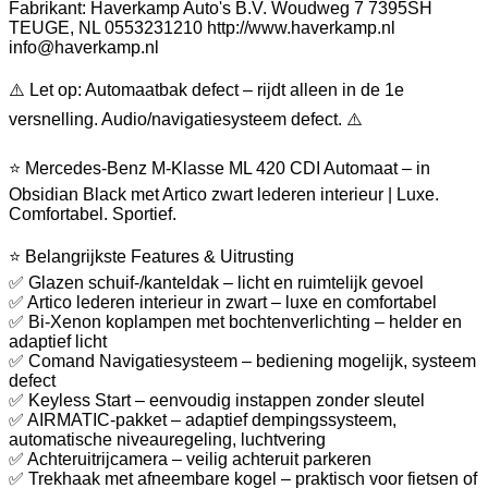
Fabrikant: Haverkamp Auto's B.V. Woudweg 7 7395SH
TEUGE, NL 0553231210 http://www.haverkamp.nl
info@haverkamp.nl
⚠️ Let op: Automaatbak defect – rijdt alleen in de 1e
versnelling. Audio/navigatiesysteem defect. ⚠️
⭐ Mercedes-Benz M-Klasse ML 420 CDI Automaat – in
Obsidian Black met Artico zwart lederen interieur | Luxe.
Comfortabel. Sportief.
⭐ Belangrijkste Features & Uitrusting
✅ Glazen schuif-/kanteldak – licht en ruimtelijk gevoel
✅ Artico lederen interieur in zwart – luxe en comfortabel
✅ Bi-Xenon koplampen met bochtenverlichting – helder en
adaptief licht
✅ Comand Navigatiesysteem – bediening mogelijk, systeem
defect
✅ Keyless Start – eenvoudig instappen zonder sleutel
✅ AIRMATIC-pakket – adaptief dempingssysteem,
automatische niveauregeling, luchtvering
✅ Achteruitrijcamera – veilig achteruit parkeren
✅ Trekhaak met afneembare kogel – praktisch voor fietsen of