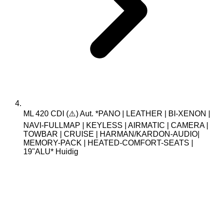
ML 420 CDI (⚠️) Aut. *PANO | LEATHER | BI-XENON |
NAVI-FULLMAP | KEYLESS | AIRMATIC | CAMERA |
TOWBAR | CRUISE | HARMAN/KARDON-AUDIO|
MEMORY-PACK | HEATED-COMFORT-SEATS |
19"ALU*
Huidig