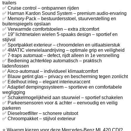
trailers
✅ Cruise control – ontspannen rijden
✅ Harman Kardon Sound System – premium audio-ervaring
✅ Memory-Pack – bestuurdersstoel, stuurverstelling en
buitenspiegels opslaan
✅ Verwarmde comfortstoelen – extra zitcomfort
✅ 19” lichtmetalen wielen 5-spaaks design – sportief en
stijlvol
✅ Sportpakket exterieur – chroomdelen en uitlaatsierstuk
✅ 4MATIC vierwielaandrijving – optimale grip en veiligheid
✅ 7-traps automaat – defect, rijdt alleen in 1e versnelling
✅ Bediening achterklep automatisch – praktisch
laden/lossen
✅ Airco-automaat – individueel klimaatcomfort
✅ Blauw getint glas – privacy en bescherming tegen zonlicht
✅ Edelhout inleg – elegant interieuraccent
✅ Adaptief dempingssysteem – sportieve en comfortabele
wegligging
✅ Schakelmogelijkheid aan stuurwiel – sportief schakelen
✅ Parkeersensoren voor & achter – eenvoudig en veilig
parkeren
✅ Dieselroetfilter – schonere uitstoot
✅ Chroompakket – stijlvol exterieur
⭐ Waarom kiezen voor deze Mercedes-Benz ML 420 CDI?