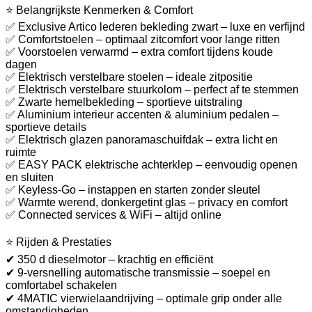
⭐ Belangrijkste Kenmerken & Comfort
✅ Exclusive Artico lederen bekleding zwart – luxe en verfijnd
✅ Comfortstoelen – optimaal zitcomfort voor lange ritten
✅ Voorstoelen verwarmd – extra comfort tijdens koude
dagen
✅ Elektrisch verstelbare stoelen – ideale zitpositie
✅ Elektrisch verstelbare stuurkolom – perfect af te stemmen
✅ Zwarte hemelbekleding – sportieve uitstraling
✅ Aluminium interieur accenten & aluminium pedalen –
sportieve details
✅ Elektrisch glazen panoramaschuifdak – extra licht en
ruimte
✅ EASY PACK elektrische achterklep – eenvoudig openen
en sluiten
✅ Keyless-Go – instappen en starten zonder sleutel
✅ Warmte werend, donkergetint glas – privacy en comfort
✅ Connected services & WiFi – altijd online
⭐ Rijden & Prestaties
✔ 350 d dieselmotor – krachtig en efficiënt
✔ 9-versnelling automatische transmissie – soepel en
comfortabel schakelen
✔ 4MATIC vierwielaandrijving – optimale grip onder alle
omstandigheden