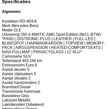
Specificaties
Algemeen
Kenteken
RD-954-K
Merk
Mercedes-Benz
Model
GLE
Uitvoering
350 d 4MATIC AMG Sport Edition (INCL-BTW)
*PANO | DISTRONIC-PLUS | LEATHER | FULL-LED |
BLINDSPOT | HARMAN/KARDON | TOPVIEW | MEMORY-
PACK | AIRSUSPENSION | HEATED-COMFORTSEATS |
NAVI-FULLMAP | PRIVACYGLASS | 21"ALU*
Carrosserie
SUV
Tellerstand
403.246 km
Emissienorm
Euro 6
Aantal deuren
5
Aantal zitplaatsen
5
Aantal sleutels
2
Aantal handzenders
2
Brandstof
Diesel
Transmissie
Automaat
Basiskleur
Grijs
Laksoort
Metallic
Lakintensiteit
Onbekend
Interieurkleur
Overig