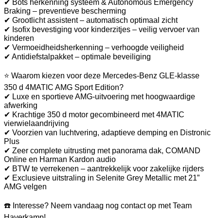
✔ Bots herkenning systeem & Autonomous Emergency
Braking – preventieve bescherming
✔ Grootlicht assistent – automatisch optimaal zicht
✔ Isofix bevestiging voor kinderzitjes – veilig vervoer van
kinderen
✔ Vermoeidheidsherkenning – verhoogde veiligheid
✔ Antidiefstalpakket – optimale beveiliging
⭐ Waarom kiezen voor deze Mercedes-Benz GLE-klasse
350 d 4MATIC AMG Sport Edition?
✔ Luxe en sportieve AMG-uitvoering met hoogwaardige
afwerking
✔ Krachtige 350 d motor gecombineerd met 4MATIC
vierwielaandrijving
✔ Voorzien van luchtvering, adaptieve demping en Distronic
Plus
✔ Zeer complete uitrusting met panorama dak, COMAND
Online en Harman Kardon audio
✔ BTW te verrekenen – aantrekkelijk voor zakelijke rijders
✔ Exclusieve uitstraling in Selenite Grey Metallic met 21”
AMG velgen
☎️ Interesse? Neem vandaag nog contact op met Team
Haverkamp!