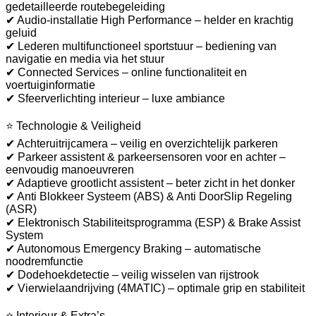
gedetailleerde routebegeleiding
✔ Audio-installatie High Performance – helder en krachtig
geluid
✔ Lederen multifunctioneel sportstuur – bediening van
navigatie en media via het stuur
✔ Connected Services – online functionaliteit en
voertuiginformatie
✔ Sfeerverlichting interieur – luxe ambiance
⭐ Technologie & Veiligheid
✔ Achteruitrijcamera – veilig en overzichtelijk parkeren
✔ Parkeer assistent & parkeersensoren voor en achter –
eenvoudig manoeuvreren
✔ Adaptieve grootlicht assistent – beter zicht in het donker
✔ Anti Blokkeer Systeem (ABS) & Anti DoorSlip Regeling
(ASR)
✔ Elektronisch Stabiliteitsprogramma (ESP) & Brake Assist
System
✔ Autonomous Emergency Braking – automatische
noodremfunctie
✔ Dodehoekdetectie – veilig wisselen van rijstrook
✔ Vierwielaandrijving (4MATIC) – optimale grip en stabiliteit
⭐ Interieur & Extra’s