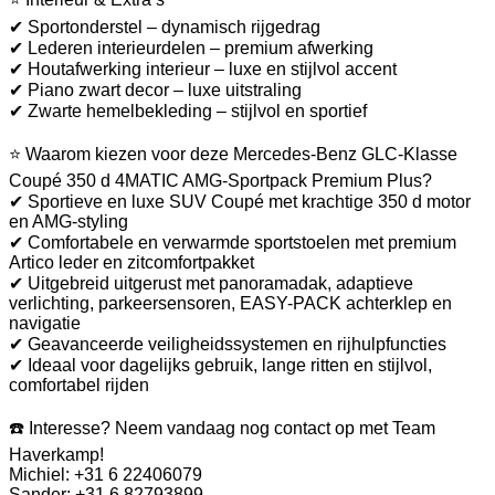
✔ Sportonderstel – dynamisch rijgedrag
✔ Lederen interieurdelen – premium afwerking
✔ Houtafwerking interieur – luxe en stijlvol accent
✔ Piano zwart decor – luxe uitstraling
✔ Zwarte hemelbekleding – stijlvol en sportief
⭐ Waarom kiezen voor deze Mercedes-Benz GLC-Klasse
Coupé 350 d 4MATIC AMG-Sportpack Premium Plus?
✔ Sportieve en luxe SUV Coupé met krachtige 350 d motor
en AMG-styling
✔ Comfortabele en verwarmde sportstoelen met premium
Artico leder en zitcomfortpakket
✔ Uitgebreid uitgerust met panoramadak, adaptieve
verlichting, parkeersensoren, EASY-PACK achterklep en
navigatie
✔ Geavanceerde veiligheidssystemen en rijhulpfuncties
✔ Ideaal voor dagelijks gebruik, lange ritten en stijlvol,
comfortabel rijden
☎️ Interesse? Neem vandaag nog contact op met Team
Haverkamp!
Michiel: +31 6 22406079
Sander: +31 6 82793899