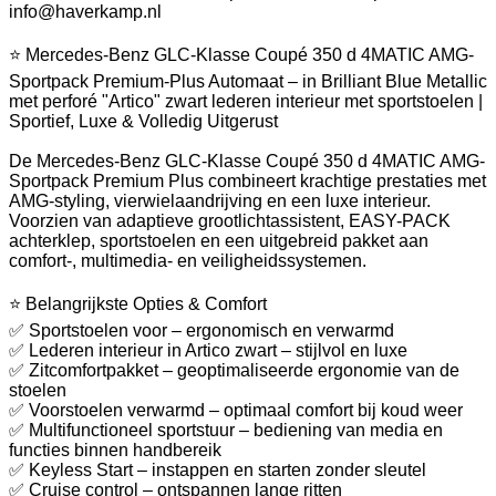
info@haverkamp.nl
⭐ Mercedes-Benz GLC-Klasse Coupé 350 d 4MATIC AMG-
Sportpack Premium-Plus Automaat – in Brilliant Blue Metallic
met perforé "Artico" zwart lederen interieur met sportstoelen |
Sportief, Luxe & Volledig Uitgerust
De Mercedes-Benz GLC-Klasse Coupé 350 d 4MATIC AMG-
Sportpack Premium Plus combineert krachtige prestaties met
AMG-styling, vierwielaandrijving en een luxe interieur.
Voorzien van adaptieve grootlichtassistent, EASY-PACK
achterklep, sportstoelen en een uitgebreid pakket aan
comfort-, multimedia- en veiligheidssystemen.
⭐ Belangrijkste Opties & Comfort
✅ Sportstoelen voor – ergonomisch en verwarmd
✅ Lederen interieur in Artico zwart – stijlvol en luxe
✅ Zitcomfortpakket – geoptimaliseerde ergonomie van de
stoelen
✅ Voorstoelen verwarmd – optimaal comfort bij koud weer
✅ Multifunctioneel sportstuur – bediening van media en
functies binnen handbereik
✅ Keyless Start – instappen en starten zonder sleutel
✅ Cruise control – ontspannen lange ritten