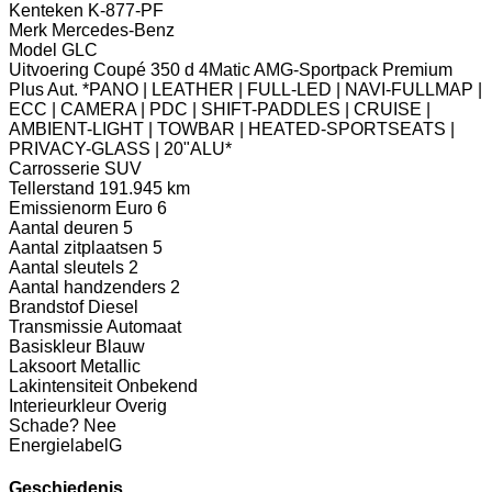
Kenteken
K-877-PF
Merk
Mercedes-Benz
Model
GLC
Uitvoering
Coupé 350 d 4Matic AMG-Sportpack Premium
Plus Aut. *PANO | LEATHER | FULL-LED | NAVI-FULLMAP |
ECC | CAMERA | PDC | SHIFT-PADDLES | CRUISE |
AMBIENT-LIGHT | TOWBAR | HEATED-SPORTSEATS |
PRIVACY-GLASS | 20"ALU*
Carrosserie
SUV
Tellerstand
191.945 km
Emissienorm
Euro 6
Aantal deuren
5
Aantal zitplaatsen
5
Aantal sleutels
2
Aantal handzenders
2
Brandstof
Diesel
Transmissie
Automaat
Basiskleur
Blauw
Laksoort
Metallic
Lakintensiteit
Onbekend
Interieurkleur
Overig
Schade?
Nee
Energielabel
G
Geschiedenis