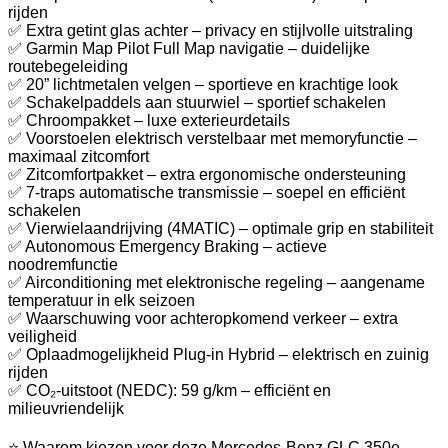
rijden
✅ Extra getint glas achter – privacy en stijlvolle uitstraling
✅ Garmin Map Pilot Full Map navigatie – duidelijke
routebegeleiding
✅ 20” lichtmetalen velgen – sportieve en krachtige look
✅ Schakelpaddels aan stuurwiel – sportief schakelen
✅ Chroompakket – luxe exterieurdetails
✅ Voorstoelen elektrisch verstelbaar met memoryfunctie –
maximaal zitcomfort
✅ Zitcomfortpakket – extra ergonomische ondersteuning
✅ 7-traps automatische transmissie – soepel en efficiënt
schakelen
✅ Vierwielaandrijving (4MATIC) – optimale grip en stabiliteit
✅ Autonomous Emergency Braking – actieve
noodremfunctie
✅ Airconditioning met elektronische regeling – aangename
temperatuur in elk seizoen
✅ Waarschuwing voor achteropkomend verkeer – extra
veiligheid
✅ Oplaadmogelijkheid Plug-in Hybrid – elektrisch en zuinig
rijden
✅ CO₂-uitstoot (NEDC): 59 g/km – efficiënt en
milieuvriendelijk
⭐ Waarom kiezen voor deze Mercedes-Benz GLC 350e