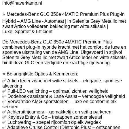
info@haverkamp.nl
⭐ Mercedes-Benz GLC 350e 4MATIC Premium Plus Plug-in
Hybrid – AMG Line - Automaat | in Selenite Grey Metallic met
zwart Artico vollederen bekleding met witte stiksels |
Luxe, Sportief & Efficiënt
De Mercedes-Benz GLC 350e 4MATIC Premium Plus
combineert plug-in hybride kracht met het comfort, de luxe en
sportieve uitstraling van de AMG Line. Uitgevoerd in stijlvol
Selenite Grey Metallic met zwart Artico leder en witte stiksels,
biedt deze GLC een verfijnde en krachtige rijervaring.
⭐ Belangrijkste Opties & Kenmerken:
✅ Artico leder zwart met witte stiksels – elegante, sportieve
afwerking
✅ Full-LED verlichting – optimaal zicht en veiligheid
✅ Dodehoek assistent & Lane Assist – verhoogde veiligheid
✅ Verwarmde AMG-sportstoelen – luxe en comfort in elk
seizoen
✅ Achteruitrijcamera – gemakkelijk en veilig parkeren
✅ Keyless Entry & Go – instappen zonder sleutel
✅ Luchtvering – soepel rijcomfort op elk wegdek
✅ Adaptieve Cruise Control (Distronic Plus) – ontspannen