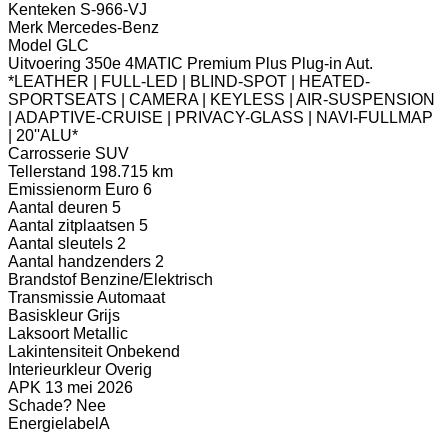
Kenteken
S-966-VJ
Merk
Mercedes-Benz
Model
GLC
Uitvoering
350e 4MATIC Premium Plus Plug-in Aut.
*LEATHER | FULL-LED | BLIND-SPOT | HEATED-
SPORTSEATS | CAMERA | KEYLESS | AIR-SUSPENSION
| ADAPTIVE-CRUISE | PRIVACY-GLASS | NAVI-FULLMAP
| 20''ALU*
Carrosserie
SUV
Tellerstand
198.715 km
Emissienorm
Euro 6
Aantal deuren
5
Aantal zitplaatsen
5
Aantal sleutels
2
Aantal handzenders
2
Brandstof
Benzine/Elektrisch
Transmissie
Automaat
Basiskleur
Grijs
Laksoort
Metallic
Lakintensiteit
Onbekend
Interieurkleur
Overig
APK
13 mei 2026
Schade?
Nee
Energielabel
A