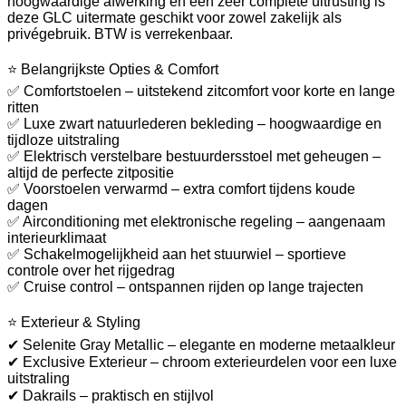
hoogwaardige afwerking en een zeer complete uitrusting is
deze GLC uitermate geschikt voor zowel zakelijk als
privégebruik. BTW is verrekenbaar.
⭐ Belangrijkste Opties & Comfort
✅ Comfortstoelen – uitstekend zitcomfort voor korte en lange
ritten
✅ Luxe zwart natuurlederen bekleding – hoogwaardige en
tijdloze uitstraling
✅ Elektrisch verstelbare bestuurdersstoel met geheugen –
altijd de perfecte zitpositie
✅ Voorstoelen verwarmd – extra comfort tijdens koude
dagen
✅ Airconditioning met elektronische regeling – aangenaam
interieurklimaat
✅ Schakelmogelijkheid aan het stuurwiel – sportieve
controle over het rijgedrag
✅ Cruise control – ontspannen rijden op lange trajecten
⭐ Exterieur & Styling
✔ Selenite Gray Metallic – elegante en moderne metaalkleur
✔ Exclusive Exterieur – chroom exterieurdelen voor een luxe
uitstraling
✔ Dakrails – praktisch en stijlvol