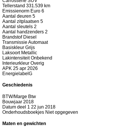
Carrosserie
SUV
Tellerstand
331.539 km
Emissienorm
Euro 6
Aantal deuren
5
Aantal zitplaatsen
5
Aantal sleutels
2
Aantal handzenders
2
Brandstof
Diesel
Transmissie
Automaat
Basiskleur
Grijs
Laksoort
Metallic
Lakintensiteit
Onbekend
Interieurkleur
Overig
APK
25 apr 2026
Energielabel
G
Geschiedenis
BTW/Marge
Btw
Bouwjaar
2018
Datum deel 1
22 jun 2018
Onderhoudsboekjes
Niet opgegeven
Maten en gewichten