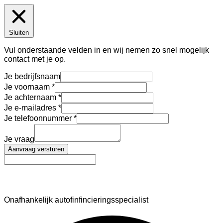
Sluiten
Vul onderstaande velden in en wij nemen zo snel mogelijk
contact met je op.
Je bedrijfsnaam
Je voornaam
Je achternaam
Je e-mailadres
Je telefoonnummer
Je vraag
Aanvraag versturen
AutoFinance
Onafhankelijk autofinfincieringsspecialist