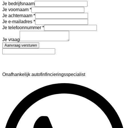
Je bedrijfsnaam
Je voornaam
Je achternaam
Je e-mailadres
Je telefoonnummer
Je vraag
Aanvraag versturen
AutoFinance
Onafhankelijk autofinfincieringsspecialist