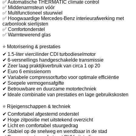
✅ Automatische THERMATIC climate control
✅ Middenarmsteun vóór
✅ Multifunctioneel stuurwiel
✅ Hoogwaardige Mercedes-Benz interieurafwerking met
carbonlook sierlijsten
✅ Comfortonderstel
✅ Warmtewerend glas
⭐ Motorisering & prestaties
✔ 1.5-liter viercilinder CDI turbodieselmotor
✔ 6-versnellings handgeschakelde transmissie
✔ Zeer laag praktijkverbruik van circa 1 op 20
✔ Euro 6 emissienorm
✔ Variabele compressor/turbo voor optimale efficiëntie
✔ Soepele vermogensafgifte
✔ Betrouwbare en duurzame motortechniek
✔ Ideale combinatie van prestaties en lage gebruikskosten
⭐ Rijeigenschappen & techniek
✔ Comfortabel afgestemd onderstel
✔ Hoge zitpositie met uitstekend overzicht
✔ Licht en comfortabel stuurgedrag
✔ Stabiel op de snelweg en wendbaar in de stad