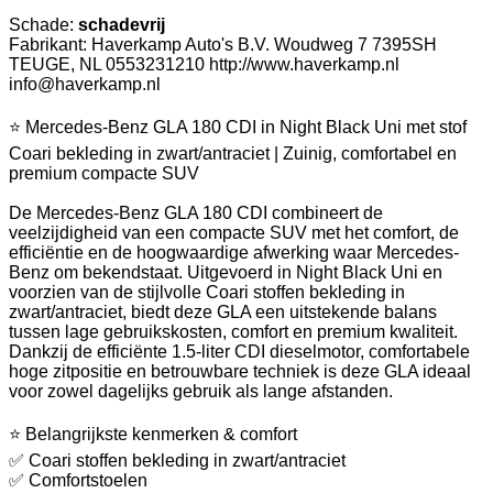
Schade:
schadevrij
Fabrikant: Haverkamp Auto's B.V. Woudweg 7 7395SH
TEUGE, NL 0553231210 http://www.haverkamp.nl
info@haverkamp.nl
⭐ Mercedes-Benz GLA 180 CDI in Night Black Uni met stof
Coari bekleding in zwart/antraciet | Zuinig, comfortabel en
premium compacte SUV
De Mercedes-Benz GLA 180 CDI combineert de
veelzijdigheid van een compacte SUV met het comfort, de
efficiëntie en de hoogwaardige afwerking waar Mercedes-
Benz om bekendstaat. Uitgevoerd in Night Black Uni en
voorzien van de stijlvolle Coari stoffen bekleding in
zwart/antraciet, biedt deze GLA een uitstekende balans
tussen lage gebruikskosten, comfort en premium kwaliteit.
Dankzij de efficiënte 1.5-liter CDI dieselmotor, comfortabele
hoge zitpositie en betrouwbare techniek is deze GLA ideaal
voor zowel dagelijks gebruik als lange afstanden.
⭐ Belangrijkste kenmerken & comfort
✅ Coari stoffen bekleding in zwart/antraciet
✅ Comfortstoelen