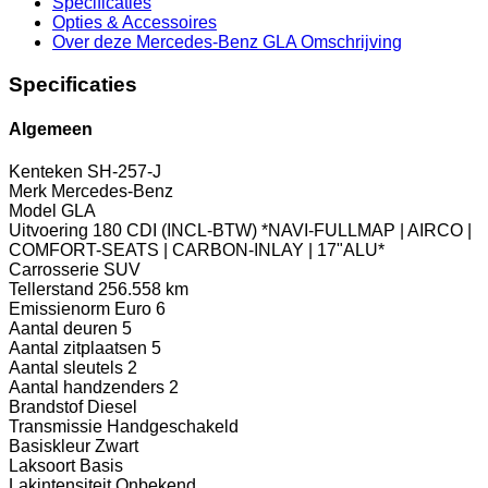
Specificaties
Opties
& Accessoires
Over deze Mercedes-Benz GLA
Omschrijving
Specificaties
Algemeen
Kenteken
SH-257-J
Merk
Mercedes-Benz
Model
GLA
Uitvoering
180 CDI (INCL-BTW) *NAVI-FULLMAP | AIRCO |
COMFORT-SEATS | CARBON-INLAY | 17"ALU*
Carrosserie
SUV
Tellerstand
256.558 km
Emissienorm
Euro 6
Aantal deuren
5
Aantal zitplaatsen
5
Aantal sleutels
2
Aantal handzenders
2
Brandstof
Diesel
Transmissie
Handgeschakeld
Basiskleur
Zwart
Laksoort
Basis
Lakintensiteit
Onbekend