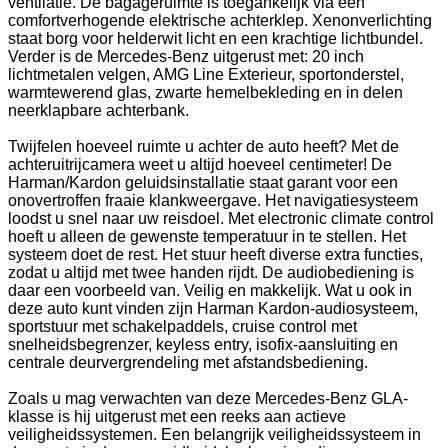
ventilatie. De bagageruimte is toegankelijk via een
comfortverhogende elektrische achterklep. Xenonverlichting
staat borg voor helderwit licht en een krachtige lichtbundel.
Verder is de Mercedes-Benz uitgerust met: 20 inch
lichtmetalen velgen, AMG Line Exterieur, sportonderstel,
warmtewerend glas, zwarte hemelbekleding en in delen
neerklapbare achterbank.
Twijfelen hoeveel ruimte u achter de auto heeft? Met de
achteruitrijcamera weet u altijd hoeveel centimeter! De
Harman/Kardon geluidsinstallatie staat garant voor een
onovertroffen fraaie klankweergave. Het navigatiesysteem
loodst u snel naar uw reisdoel. Met electronic climate control
hoeft u alleen de gewenste temperatuur in te stellen. Het
systeem doet de rest. Het stuur heeft diverse extra functies,
zodat u altijd met twee handen rijdt. De audiobediening is
daar een voorbeeld van. Veilig en makkelijk. Wat u ook in
deze auto kunt vinden zijn Harman Kardon-audiosysteem,
sportstuur met schakelpaddels, cruise control met
snelheidsbegrenzer, keyless entry, isofix-aansluiting en
centrale deurvergrendeling met afstandsbediening.
Zoals u mag verwachten van deze Mercedes-Benz GLA-
klasse is hij uitgerust met een reeks aan actieve
veiligheidssystemen. Een belangrijk veiligheidssysteem in