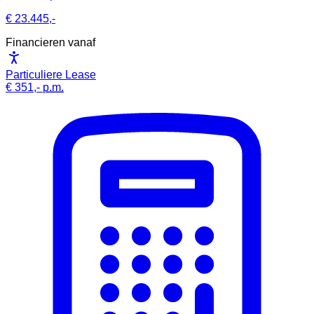
€ 23.445,-
Financieren vanaf
Particuliere Lease
€ 351,-
p.m.