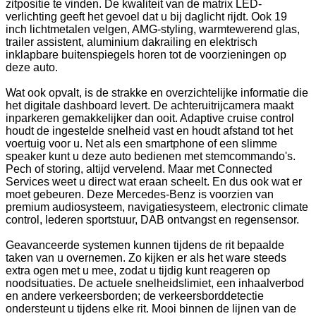
zitpositie te vinden. De kwaliteit van de matrix LED-
verlichting geeft het gevoel dat u bij daglicht rijdt. Ook 19
inch lichtmetalen velgen, AMG-styling, warmtewerend glas,
trailer assistent, aluminium dakrailing en elektrisch
inklapbare buitenspiegels horen tot de voorzieningen op
deze auto.
Wat ook opvalt, is de strakke en overzichtelijke informatie die
het digitale dashboard levert. De achteruitrijcamera maakt
inparkeren gemakkelijker dan ooit. Adaptive cruise control
houdt de ingestelde snelheid vast en houdt afstand tot het
voertuig voor u. Net als een smartphone of een slimme
speaker kunt u deze auto bedienen met stemcommando's.
Pech of storing, altijd vervelend. Maar met Connected
Services weet u direct wat eraan scheelt. En dus ook wat er
moet gebeuren. Deze Mercedes-Benz is voorzien van
premium audiosysteem, navigatiesysteem, electronic climate
control, lederen sportstuur, DAB ontvangst en regensensor.
Geavanceerde systemen kunnen tijdens de rit bepaalde
taken van u overnemen. Zo kijken er als het ware steeds
extra ogen met u mee, zodat u tijdig kunt reageren op
noodsituaties. De actuele snelheidslimiet, een inhaalverbod
en andere verkeersborden; de verkeersborddetectie
ondersteunt u tijdens elke rit. Mooi binnen de lijnen van de