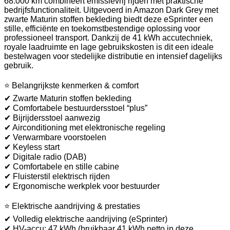
68.000 km combineert emissievrij rijden met praktische
bedrijfsfunctionaliteit. Uitgevoerd in Amazon Dark Grey met
zwarte Maturin stoffen bekleding biedt deze eSprinter een
stille, efficiënte en toekomstbestendige oplossing voor
professioneel transport. Dankzij de 41 kWh accutechniek,
royale laadruimte en lage gebruikskosten is dit een ideale
bestelwagen voor stedelijke distributie en intensief dagelijks
gebruik.
⭐ Belangrijkste kenmerken & comfort
✔ Zwarte Maturin stoffen bekleding
✔ Comfortabele bestuurdersstoel “plus”
✔ Bijrijdersstoel aanwezig
✔ Airconditioning met elektronische regeling
✔ Verwarmbare voorstoelen
✔ Keyless start
✔ Digitale radio (DAB)
✔ Comfortabele en stille cabine
✔ Fluisterstil elektrisch rijden
✔ Ergonomische werkplek voor bestuurder
⭐ Elektrische aandrijving & prestaties
✔ Volledig elektrische aandrijving (eSprinter)
✔ HV-accu: 47 kWh (bruikbaar 41 kWh netto in deze