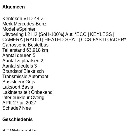
Algemeen
Kenteken
VLD-44-Z
Merk
Mercedes-Benz
Model
eSprinter
Uitvoering
L2 H2 {SoH-100%} Aut. *ECC | KEYLESS |
CAMERA | RADIO | HEATED-SEAT | CCS-FASTLOADER*
Carrosserie
Bestelbus
Tellerstand
63.918 km
Aantal deuren
5
Aantal zitplaatsen
2
Aantal sleutels
3
Brandstof
Elektrisch
Transmissie
Automaat
Basiskleur
Grijs
Laksoort
Basis
Lakintensiteit
Onbekend
Interieurkleur
Overig
APK
27 jul 2027
Schade?
Nee
Geschiedenis
BTW/Marge
Btw