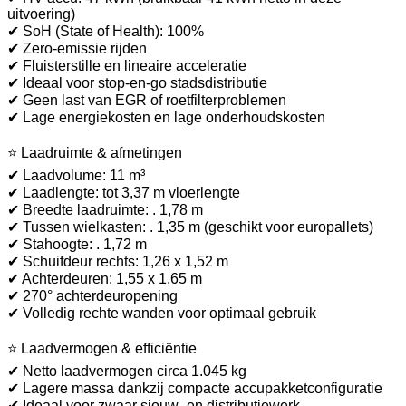
uitvoering)
✔ SoH (State of Health): 100%
✔ Zero-emissie rijden
✔ Fluisterstille en lineaire acceleratie
✔ Ideaal voor stop-en-go stadsdistributie
✔ Geen last van EGR of roetfilterproblemen
✔ Lage energiekosten en lage onderhoudskosten
⭐ Laadruimte & afmetingen
✔ Laadvolume: 11 m³
✔ Laadlengte: tot 3,37 m vloerlengte
✔ Breedte laadruimte: . 1,78 m
✔ Tussen wielkasten: . 1,35 m (geschikt voor europallets)
✔ Stahoogte: . 1,72 m
✔ Schuifdeur rechts: 1,26 x 1,52 m
✔ Achterdeuren: 1,55 x 1,65 m
✔ 270° achterdeuropening
✔ Volledig rechte wanden voor optimaal gebruik
⭐ Laadvermogen & efficiëntie
✔ Netto laadvermogen circa 1.045 kg
✔ Lagere massa dankzij compacte accupakketconfiguratie
✔ Ideaal voor zwaar sjouw- en distributiewerk