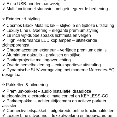
✔ Extra USB-poorten aanwezig
✔ Multifunctioneel stuurwiel met geïntegreerde bediening
⭐ Exterieur & styling
✔ Cosmos Black Metallic lak – stijlvolle en tijdloze uitstraling
✔ Luxury Line uitvoering – elegante premium styling
✔ 18 inch vijf-dubbelspaaks lichtmetalen velgen
✔ High Performance LED koplampen – uitstekende
zichtopbrengst
✔ Chroomaccenten exterieur – verfijnde premium details
✔ Aluminium dakrails – praktisch en stijlvol
✔ Portierprojectie met logoverlichting
✔ Zwarte hemelbekleding – extra sportieve uitstraling
✔ Dynamische SUV-vormgeving met moderne Mercedes-EQ
designtaal
⭐ Pakketten & uitvoering
✔ Premium-pakket – audio installatie, draadloze
telefoonlader, electronic climate control en KEYLESS-GO
✔ Parkeerpakket – achteruitrijcamera en actieve parkeer
assistent
✔ Connectiviteitspakket – uitgebreide online functionaliteiten
✔ Luxury Line uitvoering – luxe afwerking en hoogwaardige