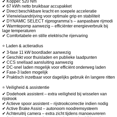
✔ Koppel: 520 Nm
✔ 67 kWh netto bruikbaar accupakket
✔ Direct beschikbare kracht en soepele acceleratie
✔ Vierwielaandrijving voor optimale grip en stabiliteit
✔ DYNAMIC SELECT rijprogramma’s – aanpasbare rijmodi
✔ Warmtepomp aanwezig – efficiënter energieverbruik bij
lage temperaturen
✔ Comfortabele en stille elektrische rijervaring
⭐ Laden & actieradius
✔ 3-fase 11 kW boordlader aanwezig
✔ Geschikt voor thuisladen en publieke laadpunten
✔ CCS snellaad aansluiting aanwezig
✔ DC-snel laden mogelijk voor efficiënt onderweg laden
✔ Fase-3 laden mogelijk
✔ Praktisch inzetbaar voor dagelijks gebruik én langere ritten
⭐ Veiligheid & assistentie
✔ Dodehoek assistent – extra veiligheid bij wisselen van
rijstrook
✔ Actieve spoor assistent – rijstrookcorrectie indien nodig
✔ Active Brake Assist – autonoom noodremsysteem
✔ Achteruitrij camera – extra zicht tijdens manoeuvreren