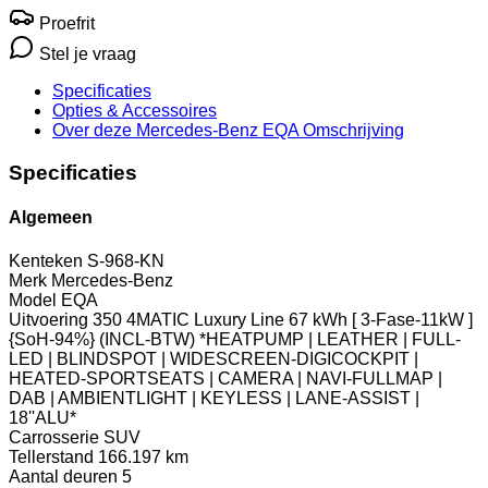
Proefrit
Stel je vraag
Specificaties
Opties
& Accessoires
Over deze Mercedes-Benz EQA
Omschrijving
Specificaties
Algemeen
Kenteken
S-968-KN
Merk
Mercedes-Benz
Model
EQA
Uitvoering
350 4MATIC Luxury Line 67 kWh [ 3-Fase-11kW ]
{SoH-94%} (INCL-BTW) *HEATPUMP | LEATHER | FULL-
LED | BLINDSPOT | WIDESCREEN-DIGICOCKPIT |
HEATED-SPORTSEATS | CAMERA | NAVI-FULLMAP |
DAB | AMBIENTLIGHT | KEYLESS | LANE-ASSIST |
18''ALU*
Carrosserie
SUV
Tellerstand
166.197 km
Aantal deuren
5