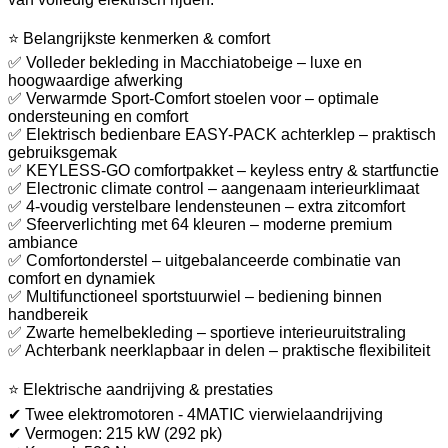
⭐ Belangrijkste kenmerken & comfort
✅ Volleder bekleding in Macchiatobeige – luxe en
hoogwaardige afwerking
✅ Verwarmde Sport-Comfort stoelen voor – optimale
ondersteuning en comfort
✅ Elektrisch bedienbare EASY-PACK achterklep – praktisch
gebruiksgemak
✅ KEYLESS-GO comfortpakket – keyless entry & startfunctie
✅ Electronic climate control – aangenaam interieurklimaat
✅ 4-voudig verstelbare lendensteunen – extra zitcomfort
✅ Sfeerverlichting met 64 kleuren – moderne premium
ambiance
✅ Comfortonderstel – uitgebalanceerde combinatie van
comfort en dynamiek
✅ Multifunctioneel sportstuurwiel – bediening binnen
handbereik
✅ Zwarte hemelbekleding – sportieve interieuruitstraling
✅ Achterbank neerklapbaar in delen – praktische flexibiliteit
⭐ Elektrische aandrijving & prestaties
✔ Twee elektromotoren - 4MATIC vierwielaandrijving
✔ Vermogen: 215 kW (292 pk)