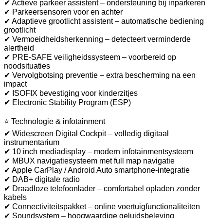
✔ Actieve parkeer assistent – ondersteuning bij inparkeren
✔ Parkeersensoren voor en achter
✔ Adaptieve grootlicht assistent – automatische bediening
grootlicht
✔ Vermoeidheidsherkenning – detecteert verminderde
alertheid
✔ PRE-SAFE veiligheidssysteem – voorbereid op
noodsituaties
✔ Vervolgbotsing preventie – extra bescherming na een
impact
✔ ISOFIX bevestiging voor kinderzitjes
✔ Electronic Stability Program (ESP)
⭐ Technologie & infotainment
✔ Widescreen Digital Cockpit – volledig digitaal
instrumentarium
✔ 10 inch mediadisplay – modern infotainmentsysteem
✔ MBUX navigatiesysteem met full map navigatie
✔ Apple CarPlay / Android Auto smartphone-integratie
✔ DAB+ digitale radio
✔ Draadloze telefoonlader – comfortabel opladen zonder
kabels
✔ Connectiviteitspakket – online voertuigfunctionaliteiten
✔ Soundsystem – hoogwaardige geluidsbeleving