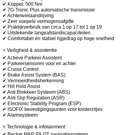
✔ Koppel: 500 Nm
✔ 7G-Tronic Plus automatische transmissie
✔ Achterwielaandrijving
✔ Zeer soepele vermogensafgifte
✔ Praktijkverbruik van circa 1 op 17 tot 1 op 19
✔ Uitstekende langeafstandscapaciteiten
✔ Comfortabel én stabiel rijgedrag op hoge snelheid
⭐ Veiligheid & assistentie
✔ Actieve Parkeer Assistent
✔ Parkeersensoren voor en achter
✔ Cruise Control
✔ Brake Assist System (BAS)
✔ Vermoeidheidsherkenning
✔ Hill Hold Assist
✔ Anti Blokkeer Systeem (ABS)
✔ Anti Slip Regulation (ASR)
✔ Electronic Stability Program (ESP)
✔ ISOFIX bevestigingspunten voor kinderzitjes
✔ Alarmsysteem
⭐ Technologie & infotainment
✔ Becker MAP PILOT navigatiesysteem