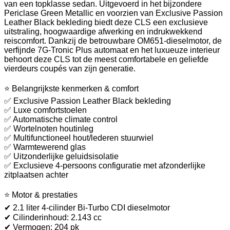
van een topklasse sedan. Uitgevoerd in het bijzondere
Periclase Green Metallic en voorzien van Exclusive Passion
Leather Black bekleding biedt deze CLS een exclusieve
uitstraling, hoogwaardige afwerking en indrukwekkend
reiscomfort. Dankzij de betrouwbare OM651-dieselmotor, de
verfijnde 7G-Tronic Plus automaat en het luxueuze interieur
behoort deze CLS tot de meest comfortabele en geliefde
vierdeurs coupés van zijn generatie.
⭐ Belangrijkste kenmerken & comfort
✅ Exclusive Passion Leather Black bekleding
✅ Luxe comfortstoelen
✅ Automatische climate control
✅ Wortelnoten houtinleg
✅ Multifunctioneel hout/lederen stuurwiel
✅ Warmtewerend glas
✅ Uitzonderlijke geluidsisolatie
✅ Exclusieve 4-persoons configuratie met afzonderlijke
zitplaatsen achter
⭐ Motor & prestaties
✔ 2.1 liter 4-cilinder Bi-Turbo CDI dieselmotor
✔ Cilinderinhoud: 2.143 cc
✔ Vermogen: 204 pk