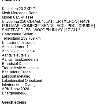
Kenteken
20-ZXR-7
Merk
Mercedes-Benz
Model
CLS-Klasse
Uitvoering
250 CDI Aut. *LEATHER | XENON | NAVI-
FULLMAP | COMFORTSEATS | ECC | PDC | CRUISE |
SHIFTPADDLES | WOODEN-INLAY | 17''ALU*
Carrosserie
Sedan
Tellerstand
239.709 km
Emissienorm
Euro 5
Aantal deuren
4
Aantal zitplaatsen
4
Aantal sleutels
2
Aantal handzenders
2
Brandstof
Diesel
Transmissie
Automaat
Basiskleur
Groen
Laksoort
Metallic
Lakintensiteit
Onbekend
Interieurkleur
Overig
APK
1 nov 2026
Energielabel
A
Geschiedenis