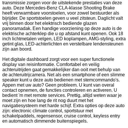
transmissie zorgen voor de uitstekende prestaties van deze
auto. Deze Mercedes-Benz CLA-klasse Shooting Brake
heeft verwarmbare voorstoelen, voor zowel bestuurder als
bijrijder. De sportstoelen geven u veel zitsteun. Daglicht valt
vrij binnen door het elektrisch bediende glazen
panoramadak. Een handige voorziening op deze auto is de
elektrische achterklep die u op afstand kunt openen. Ook 18
inch lichtmetalen velgen, LED koplampen, AMG-styling, extra
getint glas, LED-achterlichten en verstelbare lendensteunen
zijn aan boord.
Het digitale dashboard zorgt voor een super functionele
display van reisinformatie. Comfortabel en veilig
achteruitrijden gaat gemakkelijker dan ooit met behulp van
de achteruitrijcamera. Net als een smartphone of een slimme
speaker kunt u deze auto bedienen met stemcommando's.
Appen met uw auto? Geen probleem. U kunt van overal
contact opnemen, de functies controleren en activeren. U
bedient 'm met remote services. Prettig, altijd weten waar je
moet zijn en hoe lang de rit nog duurt met het
navigatiesysteem met harde schijf. Extra opties op deze auto
zijn: electronic climate control, sportstuur met
schakelpaddels, regensensor, cruise control, keyless entry
en automatisch dimmende buitenspiegels.