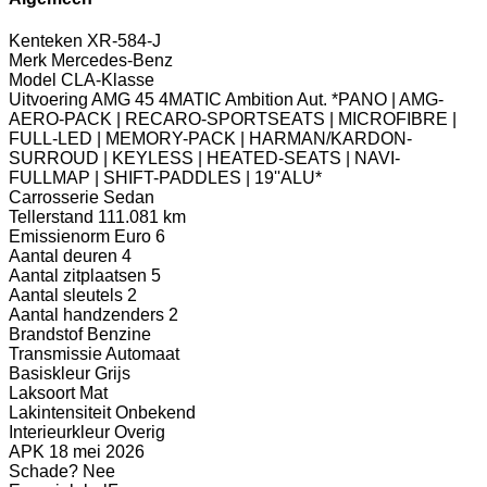
Kenteken
XR-584-J
Merk
Mercedes-Benz
Model
CLA-Klasse
Uitvoering
AMG 45 4MATIC Ambition Aut. *PANO | AMG-
AERO-PACK | RECARO-SPORTSEATS | MICROFIBRE |
FULL-LED | MEMORY-PACK | HARMAN/KARDON-
SURROUD | KEYLESS | HEATED-SEATS | NAVI-
FULLMAP | SHIFT-PADDLES | 19''ALU*
Carrosserie
Sedan
Tellerstand
111.081 km
Emissienorm
Euro 6
Aantal deuren
4
Aantal zitplaatsen
5
Aantal sleutels
2
Aantal handzenders
2
Brandstof
Benzine
Transmissie
Automaat
Basiskleur
Grijs
Laksoort
Mat
Lakintensiteit
Onbekend
Interieurkleur
Overig
APK
18 mei 2026
Schade?
Nee