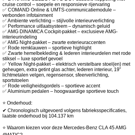
cruise control – soepele en responsieve rijervaring
✅ COMAND Online & UMTS-communicatiemodule –
verbonden infotainment
✅ Ambiente verlichting – stijlvolle interieurverlichting
✅ Performance uitlaatsysteem – dynamisch geluid
✅ AMG DINAMICA Cockpit-pakket – exclusieve AMG-
interieurindeling
✅ AMG Night-pakket – zwarte exterieuraccenten
✅ Rode remklauwen – sportieve highlight
✅ Zwarte hemelbekleding & lederen interieurdelen met rode
stiksel – luxe sportief gevoel
✅ Yellow Night-pakket – elektrisch verstelbare stoel(en) met
geheugen, extra getint glas achter, lederen interieur, 19”
lichtmetalen velgen, regensensor, sfeerverlichting,
sportstoelen
✅ Rode veiligheidsgordels – sportieve accent
✅ Aluminium pedalen – hoogwaardige sportieve touch
⭐ Onderhoud:
✔ Chronologisch uitgevoerd volgens fabrieksspecificaties,
laatste onderhoud bij 104.137 km
⭐ Waarom kiezen voor deze Mercedes-Benz CLA 45 AMG
4MATIC?