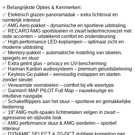
⭐ Belangrijkste Opties & Kenmerken:
✅ Elektrisch glazen panoramadak – extra lichtinval en
ruimtelijk interieur
✅ AMG Aero-pakket – dynamische en sportieve uitstraling
✅ RECARO AMG sportstoelen in zwart leder/microvezel met
rode accenten – uitstekend comfort en ondersteuning
✅ High-performance LED-koplampen – optimaal zicht en
moderne uitstraling
✅ Memory-pakket – automatische instelling van stoelen,
spiegels en stuur
✅ Extra getint glas – privacy en UV-bescherming
✅ Harman Kardon audiosysteem – premium geluidsbeleving
✅ Keyless-Go pakket – eenvoudig instappen en starten
zonder sleutel
✅ Verwarmde voorstoelen – comfort bij elk weertype
✅ Garmin® MAP PILOT Full Map – nauwkeurige en
intuïtieve navigatie
✅ Schakelflippers aan het stuur – sportieve en gemakkelijke
bediening
✅ 19” AMG multi-spaaks lichtmetalen velgen in zwart –
agressieve en stijlvolle look
✅ AMG performance stuur & AMG sierdelen – sportief
interieur
✅ DYNAMIC SELECT & 7G-DCT dubbele koppeling met