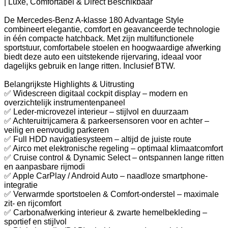
| Luxe, Comfortabel & Direct Beschikbaar
De Mercedes-Benz A-klasse 180 Advantage Style
combineert elegantie, comfort en geavanceerde technologie
in één compacte hatchback. Met zijn multifunctionele
sportstuur, comfortabele stoelen en hoogwaardige afwerking
biedt deze auto een uitstekende rijervaring, ideaal voor
dagelijks gebruik en lange ritten. Inclusief BTW.
Belangrijkste Highlights & Uitrusting
✅ Widescreen digitaal cockpit display – modern en
overzichtelijk instrumentenpaneel
✅ Leder-microvezel interieur – stijlvol en duurzaam
✅ Achteruitrijcamera & parkeersensoren voor en achter –
veilig en eenvoudig parkeren
✅ Full HDD navigatiesysteem – altijd de juiste route
✅ Airco met elektronische regeling – optimaal klimaatcomfort
✅ Cruise control & Dynamic Select – ontspannen lange ritten
en aanpasbare rijmodi
✅ Apple CarPlay / Android Auto – naadloze smartphone-
integratie
✅ Verwarmde sportstoelen & Comfort-onderstel – maximale
zit- en rijcomfort
✅ Carbonafwerking interieur & zwarte hemelbekleding –
sportief en stijlvol