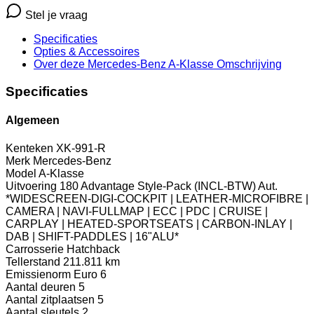
Stel je vraag
Specificaties
Opties
& Accessoires
Over deze Mercedes-Benz A-Klasse
Omschrijving
Specificaties
Algemeen
Kenteken
XK-991-R
Merk
Mercedes-Benz
Model
A-Klasse
Uitvoering
180 Advantage Style-Pack (INCL-BTW) Aut.
*WIDESCREEN-DIGI-COCKPIT | LEATHER-MICROFIBRE |
CAMERA | NAVI-FULLMAP | ECC | PDC | CRUISE |
CARPLAY | HEATED-SPORTSEATS | CARBON-INLAY |
DAB | SHIFT-PADDLES | 16"ALU*
Carrosserie
Hatchback
Tellerstand
211.811 km
Emissienorm
Euro 6
Aantal deuren
5
Aantal zitplaatsen
5
Aantal sleutels
2