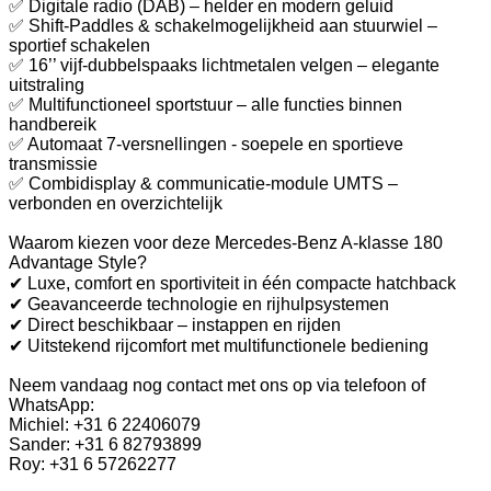
✅ Digitale radio (DAB) – helder en modern geluid
✅ Shift-Paddles & schakelmogelijkheid aan stuurwiel –
sportief schakelen
✅ 16’’ vijf-dubbelspaaks lichtmetalen velgen – elegante
uitstraling
✅ Multifunctioneel sportstuur – alle functies binnen
handbereik
✅ Automaat 7-versnellingen - soepele en sportieve
transmissie
✅ Combidisplay & communicatie-module UMTS –
verbonden en overzichtelijk
Waarom kiezen voor deze Mercedes-Benz A-klasse 180
Advantage Style?
✔ Luxe, comfort en sportiviteit in één compacte hatchback
✔ Geavanceerde technologie en rijhulpsystemen
✔ Direct beschikbaar – instappen en rijden
✔ Uitstekend rijcomfort met multifunctionele bediening
Neem vandaag nog contact met ons op via telefoon of
WhatsApp:
Michiel: +31 6 22406079
Sander: +31 6 82793899
Roy: +31 6 57262277