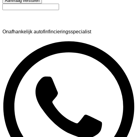
Aanvraag versturen
AutoFinance
Onafhankelijk autofinfincieringsspecialist