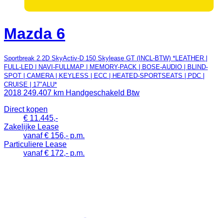
Mazda 6
Sportbreak 2.2D SkyActiv-D 150 Skylease GT (INCL-BTW) *LEATHER |
FULL-LED | NAVI-FULLMAP | MEMORY-PACK | BOSE-AUDIO | BLIND-
SPOT | CAMERA | KEYLESS | ECC | HEATED-SPORTSEATS | PDC |
CRUISE | 17"ALU*
2018
249.407 km
Handgeschakeld
Btw
Direct kopen
€ 11.445,-
Zakelijke Lease
vanaf € 156,- p.m.
Particuliere Lease
vanaf € 172,- p.m.