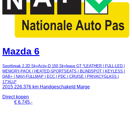
Mazda 6
Sportbreak 2.2D SkyActiv-D 150 Skylease GT *LEATHER | FULL-LED |
MEMORY-PACK | HEATED-SPORTSEATS | BLINDSPOT | KEYLESS |
DAB+ | NAVI-FULLMAP | ECC | PDC | CRUISE | PRIVACYGLASS |
17''ALU*
2015
226.376 km
Handgeschakeld
Marge
Direct kopen
€ 6.745,-