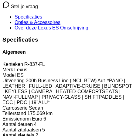
Stel je vraag
Specificaties
Opties
& Accessoires
Over deze Lexus ES
Omschrijving
Specificaties
Algemeen
Kenteken
R-837-FL
Merk
Lexus
Model
ES
Uitvoering
300h Business Line (INCL-BTW) Aut. *PANO |
LEATHER | FULL-LED | ADAPTIVE-CRUISE | BLINDSPOT
| KEYLESS | CAMERA | HEATED-COMFORTSEATS |
NAVI-FULLMAP | PRIVACY-GLASS | SHIFTPADDLES |
ECC | PDC | 19''ALU*
Carrosserie
Sedan
Tellerstand
175.069 km
Emissienorm
Euro 6
Aantal deuren
4
Aantal zitplaatsen
5
Aantal sleutels
2