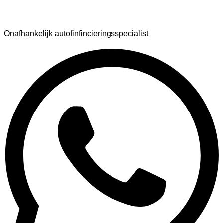
AutoFinance
Onafhankelijk autofinfincieringsspecialist