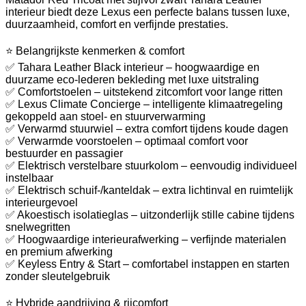
interieur biedt deze Lexus een perfecte balans tussen luxe,
duurzaamheid, comfort en verfijnde prestaties.
⭐ Belangrijkste kenmerken & comfort
✅ Tahara Leather Black interieur – hoogwaardige en
duurzame eco-lederen bekleding met luxe uitstraling
✅ Comfortstoelen – uitstekend zitcomfort voor lange ritten
✅ Lexus Climate Concierge – intelligente klimaatregeling
gekoppeld aan stoel- en stuurverwarming
✅ Verwarmd stuurwiel – extra comfort tijdens koude dagen
✅ Verwarmde voorstoelen – optimaal comfort voor
bestuurder en passagier
✅ Elektrisch verstelbare stuurkolom – eenvoudig individueel
instelbaar
✅ Elektrisch schuif-/kanteldak – extra lichtinval en ruimtelijk
interieurgevoel
✅ Akoestisch isolatieglas – uitzonderlijk stille cabine tijdens
snelwegritten
✅ Hoogwaardige interieurafwerking – verfijnde materialen
en premium afwerking
✅ Keyless Entry & Start – comfortabel instappen en starten
zonder sleutelgebruik
⭐ Hybride aandrijving & rijcomfort