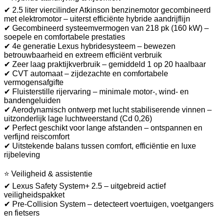
✔ 2.5 liter viercilinder Atkinson benzinemotor gecombineerd
met elektromotor – uiterst efficiënte hybride aandrijflijn
✔ Gecombineerd systeemvermogen van 218 pk (160 kW) –
soepele en comfortabele prestaties
✔ 4e generatie Lexus hybridesysteem – bewezen
betrouwbaarheid en extreem efficiënt verbruik
✔ Zeer laag praktijkverbruik – gemiddeld 1 op 20 haalbaar
✔ CVT automaat – zijdezachte en comfortabele
vermogensafgifte
✔ Fluisterstille rijervaring – minimale motor-, wind- en
bandengeluiden
✔ Aerodynamisch ontwerp met lucht stabiliserende vinnen –
uitzonderlijk lage luchtweerstand (Cd 0,26)
✔ Perfect geschikt voor lange afstanden – ontspannen en
verfijnd reiscomfort
✔ Uitstekende balans tussen comfort, efficiëntie en luxe
rijbeleving
⭐ Veiligheid & assistentie
✔ Lexus Safety System+ 2.5 – uitgebreid actief
veiligheidspakket
✔ Pre-Collision System – detecteert voertuigen, voetgangers
en fietsers