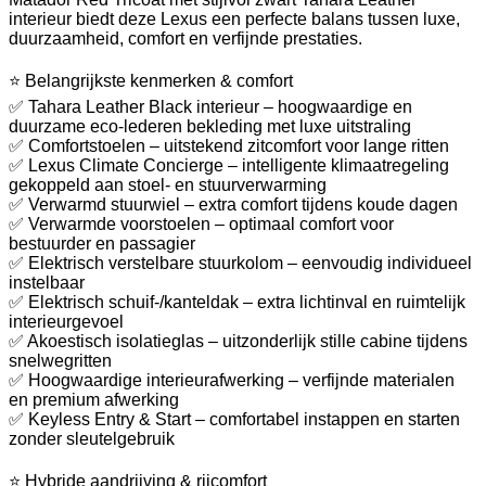
interieur biedt deze Lexus een perfecte balans tussen luxe,
duurzaamheid, comfort en verfijnde prestaties.
⭐ Belangrijkste kenmerken & comfort
✅ Tahara Leather Black interieur – hoogwaardige en
duurzame eco-lederen bekleding met luxe uitstraling
✅ Comfortstoelen – uitstekend zitcomfort voor lange ritten
✅ Lexus Climate Concierge – intelligente klimaatregeling
gekoppeld aan stoel- en stuurverwarming
✅ Verwarmd stuurwiel – extra comfort tijdens koude dagen
✅ Verwarmde voorstoelen – optimaal comfort voor
bestuurder en passagier
✅ Elektrisch verstelbare stuurkolom – eenvoudig individueel
instelbaar
✅ Elektrisch schuif-/kanteldak – extra lichtinval en ruimtelijk
interieurgevoel
✅ Akoestisch isolatieglas – uitzonderlijk stille cabine tijdens
snelwegritten
✅ Hoogwaardige interieurafwerking – verfijnde materialen
en premium afwerking
✅ Keyless Entry & Start – comfortabel instappen en starten
zonder sleutelgebruik
⭐ Hybride aandrijving & rijcomfort