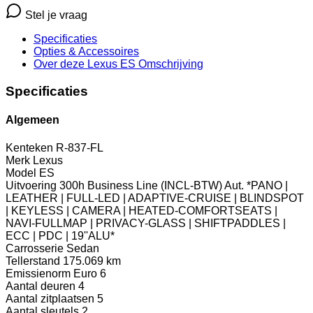
Stel je vraag
Specificaties
Opties
& Accessoires
Over deze Lexus ES
Omschrijving
Specificaties
Algemeen
Kenteken
R-837-FL
Merk
Lexus
Model
ES
Uitvoering
300h Business Line (INCL-BTW) Aut. *PANO |
LEATHER | FULL-LED | ADAPTIVE-CRUISE | BLINDSPOT
| KEYLESS | CAMERA | HEATED-COMFORTSEATS |
NAVI-FULLMAP | PRIVACY-GLASS | SHIFTPADDLES |
ECC | PDC | 19''ALU*
Carrosserie
Sedan
Tellerstand
175.069 km
Emissienorm
Euro 6
Aantal deuren
4
Aantal zitplaatsen
5
Aantal sleutels
2