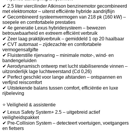
✔ 2.5 liter viercilinder Atkinson benzinemotor gecombineerd
met elektromotor – uiterst efficiënte hybride aandrijflijn
✔ Gecombineerd systeemvermogen van 218 pk (160 kW) –
soepele en comfortabele prestaties
✔ 4e generatie Lexus hybridesysteem – bewezen
betrouwbaarheid en extreem efficiënt verbruik
✔ Zeer laag praktijkverbruik – gemiddeld 1 op 20 haalbaar
✔ CVT automaat – zijdezachte en comfortabele
vermogensafgifte
✔ Fluisterstille rijervaring – minimale motor-, wind- en
bandengeluiden
✔ Aerodynamisch ontwerp met lucht stabiliserende vinnen –
uitzonderlijk lage luchtweerstand (Cd 0,26)
✔ Perfect geschikt voor lange afstanden – ontspannen en
verfijnd reiscomfort
✔ Uitstekende balans tussen comfort, efficiëntie en luxe
rijbeleving
⭐ Veiligheid & assistentie
✔ Lexus Safety System+ 2.5 – uitgebreid actief
veiligheidspakket
✔ Pre-Collision System – detecteert voertuigen, voetgangers
en fietsers