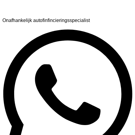
AutoFinance
Onafhankelijk autofinfincieringsspecialist