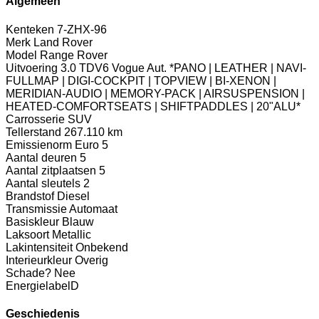
Algemeen
Kenteken
7-ZHX-96
Merk
Land Rover
Model
Range Rover
Uitvoering
3.0 TDV6 Vogue Aut. *PANO | LEATHER | NAVI-
FULLMAP | DIGI-COCKPIT | TOPVIEW | BI-XENON |
MERIDIAN-AUDIO | MEMORY-PACK | AIRSUSPENSION |
HEATED-COMFORTSEATS | SHIFTPADDLES | 20"ALU*
Carrosserie
SUV
Tellerstand
267.110 km
Emissienorm
Euro 5
Aantal deuren
5
Aantal zitplaatsen
5
Aantal sleutels
2
Brandstof
Diesel
Transmissie
Automaat
Basiskleur
Blauw
Laksoort
Metallic
Lakintensiteit
Onbekend
Interieurkleur
Overig
Schade?
Nee
Energielabel
D
Geschiedenis