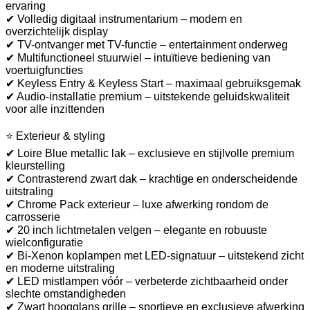
ervaring
✔ Volledig digitaal instrumentarium – modern en
overzichtelijk display
✔ TV-ontvanger met TV-functie – entertainment onderweg
✔ Multifunctioneel stuurwiel – intuïtieve bediening van
voertuigfuncties
✔ Keyless Entry & Keyless Start – maximaal gebruiksgemak
✔ Audio-installatie premium – uitstekende geluidskwaliteit
voor alle inzittenden
⭐ Exterieur & styling
✔ Loire Blue metallic lak – exclusieve en stijlvolle premium
kleurstelling
✔ Contrasterend zwart dak – krachtige en onderscheidende
uitstraling
✔ Chrome Pack exterieur – luxe afwerking rondom de
carrosserie
✔ 20 inch lichtmetalen velgen – elegante en robuuste
wielconfiguratie
✔ Bi-Xenon koplampen met LED-signatuur – uitstekend zicht
en moderne uitstraling
✔ LED mistlampen vóór – verbeterde zichtbaarheid onder
slechte omstandigheden
✔ Zwart hoogglans grille – sportieve en exclusieve afwerking