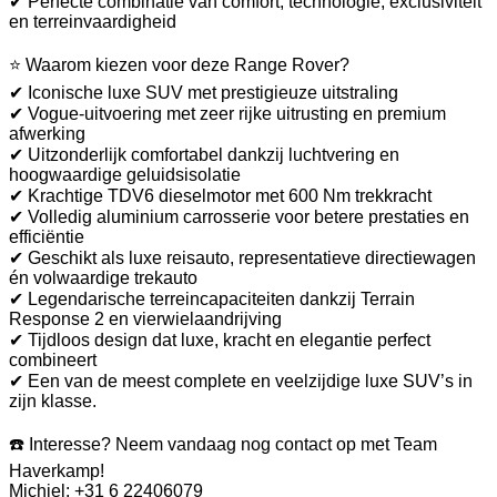
✔ Perfecte combinatie van comfort, technologie, exclusiviteit
en terreinvaardigheid
⭐ Waarom kiezen voor deze Range Rover?
✔ Iconische luxe SUV met prestigieuze uitstraling
✔ Vogue-uitvoering met zeer rijke uitrusting en premium
afwerking
✔ Uitzonderlijk comfortabel dankzij luchtvering en
hoogwaardige geluidsisolatie
✔ Krachtige TDV6 dieselmotor met 600 Nm trekkracht
✔ Volledig aluminium carrosserie voor betere prestaties en
efficiëntie
✔ Geschikt als luxe reisauto, representatieve directiewagen
én volwaardige trekauto
✔ Legendarische terreincapaciteiten dankzij Terrain
Response 2 en vierwielaandrijving
✔ Tijdloos design dat luxe, kracht en elegantie perfect
combineert
✔ Een van de meest complete en veelzijdige luxe SUV’s in
zijn klasse.
☎️ Interesse? Neem vandaag nog contact op met Team
Haverkamp!
Michiel: +31 6 22406079