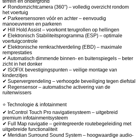
terrein en ondergrond
✔ Rondomzichtcamera (360°) – volledig overzicht rondom
het voertuig
✔ Parkeersensoren vóór en achter – eenvoudig
manoeuvreren en parkeren
✔ Hill Hold Assist – voorkomt terugrollen op hellingen
✔ Elektronisch Stabiliteitsprogramma (ESP) – optimale
voertuigcontrole
✔ Elektronische remkrachtverdeling (EBD) – maximale
remprestaties
✔ Automatisch dimmende binnen- en buitenspiegels – beter
zicht in het donker
✔ ISOFIX bevestigingspunten – veilige montage van
kinderzitjes
✔ Supervergrendeling – verhoogde beveiliging tegen diefstal
✔ Regensensor – automatische activering van de
ruitenwissers
⭐ Technologie & infotainment
✔ InControl Touch Pro navigatiesysteem – uitgebreid
premium infotainmentsysteem
✔ Full Map navigatie – geïntegreerde routebegeleiding met
uitgebreide functionaliteit
✔ Meridian Surround Sound System – hoogwaardige audio-