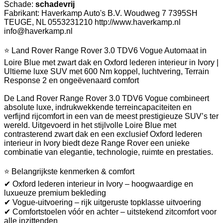
Schade:
schadevrij
Fabrikant: Haverkamp Auto's B.V. Woudweg 7 7395SH
TEUGE, NL 0553231210 http://www.haverkamp.nl
info@haverkamp.nl
⭐ Land Rover Range Rover 3.0 TDV6 Vogue Automaat in
Loire Blue met zwart dak en Oxford lederen interieur in Ivory |
Ultieme luxe SUV met 600 Nm koppel, luchtvering, Terrain
Response 2 en ongeëvenaard comfort
De Land Rover Range Rover 3.0 TDV6 Vogue combineert
absolute luxe, indrukwekkende terreincapaciteiten en
verfijnd rijcomfort in een van de meest prestigieuze SUV’s ter
wereld. Uitgevoerd in het stijlvolle Loire Blue met
contrasterend zwart dak en een exclusief Oxford lederen
interieur in Ivory biedt deze Range Rover een unieke
combinatie van elegantie, technologie, ruimte en prestaties.
⭐ Belangrijkste kenmerken & comfort
✔ Oxford lederen interieur in Ivory – hoogwaardige en
luxueuze premium bekleding
✔ Vogue-uitvoering – rijk uitgeruste topklasse uitvoering
✔ Comfortstoelen vóór en achter – uitstekend zitcomfort voor
alle inzittenden