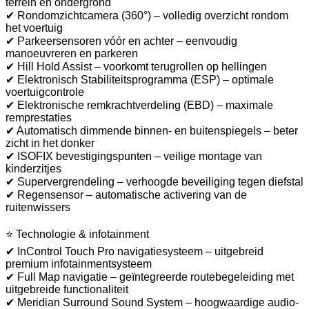
terrein en ondergrond
✔ Rondomzichtcamera (360°) – volledig overzicht rondom
het voertuig
✔ Parkeersensoren vóór en achter – eenvoudig
manoeuvreren en parkeren
✔ Hill Hold Assist – voorkomt terugrollen op hellingen
✔ Elektronisch Stabiliteitsprogramma (ESP) – optimale
voertuigcontrole
✔ Elektronische remkrachtverdeling (EBD) – maximale
remprestaties
✔ Automatisch dimmende binnen- en buitenspiegels – beter
zicht in het donker
✔ ISOFIX bevestigingspunten – veilige montage van
kinderzitjes
✔ Supervergrendeling – verhoogde beveiliging tegen diefstal
✔ Regensensor – automatische activering van de
ruitenwissers
⭐ Technologie & infotainment
✔ InControl Touch Pro navigatiesysteem – uitgebreid
premium infotainmentsysteem
✔ Full Map navigatie – geïntegreerde routebegeleiding met
uitgebreide functionaliteit
✔ Meridian Surround Sound System – hoogwaardige audio-