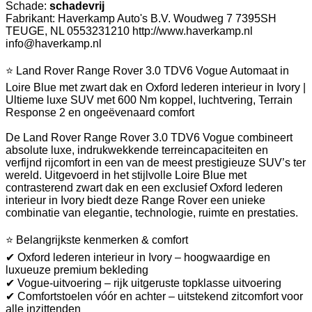
Schade:
schadevrij
Fabrikant: Haverkamp Auto's B.V. Woudweg 7 7395SH
TEUGE, NL 0553231210 http://www.haverkamp.nl
info@haverkamp.nl
⭐ Land Rover Range Rover 3.0 TDV6 Vogue Automaat in
Loire Blue met zwart dak en Oxford lederen interieur in Ivory |
Ultieme luxe SUV met 600 Nm koppel, luchtvering, Terrain
Response 2 en ongeëvenaard comfort
De Land Rover Range Rover 3.0 TDV6 Vogue combineert
absolute luxe, indrukwekkende terreincapaciteiten en
verfijnd rijcomfort in een van de meest prestigieuze SUV’s ter
wereld. Uitgevoerd in het stijlvolle Loire Blue met
contrasterend zwart dak en een exclusief Oxford lederen
interieur in Ivory biedt deze Range Rover een unieke
combinatie van elegantie, technologie, ruimte en prestaties.
⭐ Belangrijkste kenmerken & comfort
✔ Oxford lederen interieur in Ivory – hoogwaardige en
luxueuze premium bekleding
✔ Vogue-uitvoering – rijk uitgeruste topklasse uitvoering
✔ Comfortstoelen vóór en achter – uitstekend zitcomfort voor
alle inzittenden