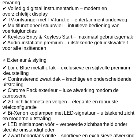
ervaring
✔ Volledig digitaal instrumentarium – modern en
overzichtelijk display
✔ TV-ontvanger met TV-functie – entertainment onderweg
✔ Multifunctioneel stuurwiel – intuïtieve bediening van
voertuigfuncties
✔ Keyless Entry & Keyless Start – maximaal gebruiksgemak
✔ Audio-installatie premium – uitstekende geluidskwaliteit
voor alle inzittenden
⭐ Exterieur & styling
✔ Loire Blue metallic lak – exclusieve en stijlvolle premium
kleurstelling
✔ Contrasterend zwart dak – krachtige en onderscheidende
uitstraling
✔ Chrome Pack exterieur – luxe afwerking rondom de
carrosserie
✔ 20 inch lichtmetalen velgen – elegante en robuuste
wielconfiguratie
✔ Bi-Xenon koplampen met LED-signatuur – uitstekend zicht
en moderne uitstraling
✔ LED mistlampen vóór – verbeterde zichtbaarheid onder
slechte omstandigheden
✔ Zwart hoogglans grille – sportieve en exclusieve afwerking