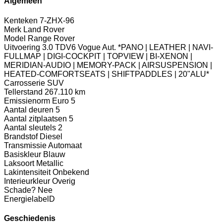
Algemeen
Kenteken
7-ZHX-96
Merk
Land Rover
Model
Range Rover
Uitvoering
3.0 TDV6 Vogue Aut. *PANO | LEATHER | NAVI-
FULLMAP | DIGI-COCKPIT | TOPVIEW | BI-XENON |
MERIDIAN-AUDIO | MEMORY-PACK | AIRSUSPENSION |
HEATED-COMFORTSEATS | SHIFTPADDLES | 20"ALU*
Carrosserie
SUV
Tellerstand
267.110 km
Emissienorm
Euro 5
Aantal deuren
5
Aantal zitplaatsen
5
Aantal sleutels
2
Brandstof
Diesel
Transmissie
Automaat
Basiskleur
Blauw
Laksoort
Metallic
Lakintensiteit
Onbekend
Interieurkleur
Overig
Schade?
Nee
Energielabel
D
Geschiedenis