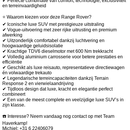
✔ Perfecte combinatie van comfort, technologie, exclusiviteit
en terreinvaardigheid
⭐ Waarom kiezen voor deze Range Rover?
✔ Iconische luxe SUV met prestigieuze uitstraling
✔ Vogue-uitvoering met zeer rijke uitrusting en premium
afwerking
✔ Uitzonderlijk comfortabel dankzij luchtvering en
hoogwaardige geluidsisolatie
✔ Krachtige TDV6 dieselmotor met 600 Nm trekkracht
✔ Volledig aluminium carrosserie voor betere prestaties en
efficiëntie
✔ Geschikt als luxe reisauto, representatieve directiewagen
én volwaardige trekauto
✔ Legendarische terreincapaciteiten dankzij Terrain
Response 2 en vierwielaandrijving
✔ Tijdloos design dat luxe, kracht en elegantie perfect
combineert
✔ Een van de meest complete en veelzijdige luxe SUV’s in
zijn klasse.
☎️ Interesse? Neem vandaag nog contact op met Team
Haverkamp!
Michiel: +31 6 22406079