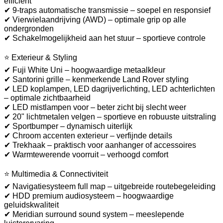
efficiënt
✔ 9-traps automatische transmissie – soepel en responsief
✔ Vierwielaandrijving (AWD) – optimale grip op alle
ondergronden
✔ Schakelmogelijkheid aan het stuur – sportieve controle
⭐ Exterieur & Styling
✔ Fuji White Uni – hoogwaardige metaalkleur
✔ Santorini grille – kenmerkende Land Rover styling
✔ LED koplampen, LED dagrijverlichting, LED achterlichten
– optimale zichtbaarheid
✔ LED mistlampen voor – beter zicht bij slecht weer
✔ 20" lichtmetalen velgen – sportieve en robuuste uitstraling
✔ Sportbumper – dynamisch uiterlijk
✔ Chroom accenten exterieur – verfijnde details
✔ Trekhaak – praktisch voor aanhanger of accessoires
✔ Warmtewerende voorruit – verhoogd comfort
⭐ Multimedia & Connectiviteit
✔ Navigatiesysteem full map – uitgebreide routebegeleiding
✔ HDD premium audiosysteem – hoogwaardige
geluidskwaliteit
✔ Meridian surround sound system – meeslepende