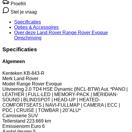
Proefrit
Stel je vraag
Specificaties
Opties
& Accessoires
Over deze Land Rover Range Rover Evoque
Omschrijving
Specificaties
Algemeen
Kenteken
KB-843-R
Merk
Land Rover
Model
Range Rover Evoque
Uitvoering
2.0 TD4 HSE Dynamic (INCL-BTW) Aut. *PANO |
LEATHER | FULL-LED | MEMORY-PACK | MERIDIAN-
SOUND | BLINDSPOT | HEAD-UP | HEATED-
COMFORTSEATS | NAVI-FULLMAP | CAMERA | ECC |
PDC | CRUISE | TOWBAR | 20''ALU*
Carrosserie
SUV
Tellerstand
223.669 km
Emissienorm
Euro 6
Aantal deuren
5