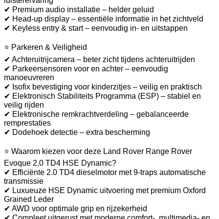
luisterervaring
✔ Premium audio installatie – helder geluid
✔ Head-up display – essentiële informatie in het zichtveld
✔ Keyless entry & start – eenvoudig in- en uitstappen
⭐ Parkeren & Veiligheid
✔ Achteruitrijcamera – beter zicht tijdens achteruitrijden
✔ Parkeersensoren voor en achter – eenvoudig
manoeuvreren
✔ Isofix bevestiging voor kinderzitjes – veilig en praktisch
✔ Elektronisch Stabiliteits Programma (ESP) – stabiel en
veilig rijden
✔ Elektronische remkrachtverdeling – gebalanceerde
remprestaties
✔ Dodehoek detectie – extra bescherming
⭐ Waarom kiezen voor deze Land Rover Range Rover
Evoque 2.0 TD4 HSE Dynamic?
✔ Efficiënte 2.0 TD4 dieselmotor met 9-traps automatische
transmissie
✔ Luxueuze HSE Dynamic uitvoering met premium Oxford
Grained Leder
✔ AWD voor optimale grip en rijzekerheid
✔ Compleet uitgerust met moderne comfort-, multimedia- en