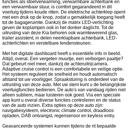
functies als stoelverwarming, verwarmbare achterbank en
een verwarmbaar stuur, is comfort gegarandeerd in dit
voertuig tijdens koude ritten. De elektrische achterklep opent
met een druk op de knop, zodat u gemakkelijk toegang heeft
tot de bagageruimte. Dankzij de matrix LED-verlichting
geven de koplampen ook in het donker daglicht. Tot de
uitrusting van deze Kia behoren ook warmtewerend glas,
trailer assistent, in delen neerklapbare achterbank, LED-
achterlichten en verstelbare lendensteunen.
Met het digitale dashboard heeft u essentiële info in beeld.
Altijd, overal. Een vergeten muurtje, een verborgen paaltje?
Dat gebeurt niet meer, dankzij de achteruitrijcamera.
Adaptive cruise control is een comfortabele en veilige optie.
Het systeem reguleert de snelheid en houdt automatisch
afstand tot uw voorligger. Spraaksturing is onderdeel van de
uitrusting van deze auto. Met uw stem kunt u de belangrijkste
voertuigfuncties bedienen. De auto's van vandaag rijden niet
alleen subliem, maar luisteren ook goed. Via een speciale
app kunt u overal diverse functies controleren en de status
van de auto inzien. Extra opties op deze auto zijn:
navigatiesysteem, electronic climate control, draadloos
opladen, DAB ontvangst, regensensor en keyless entry.
Geavanceerde systemen kunnen tijdens de rit bepaalde