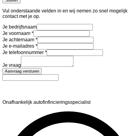
Sluiten
Vul onderstaande velden in en wij nemen zo snel mogelijk
contact met je op.
Je bedrijfsnaam
Je voornaam
Je achternaam
Je e-mailadres
Je telefoonnummer
Je vraag
Aanvraag versturen
AutoFinance
Onafhankelijk autofinfincieringsspecialist