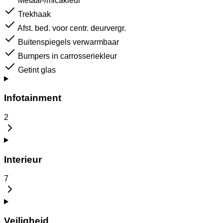
Metaal-/micakleur
Trekhaak
Afst. bed. voor centr. deurvergr.
Buitenspiegels verwarmbaar
Bumpers in carrosseriekleur
Getint glas
Infotainment
2
Interieur
7
Veiligheid