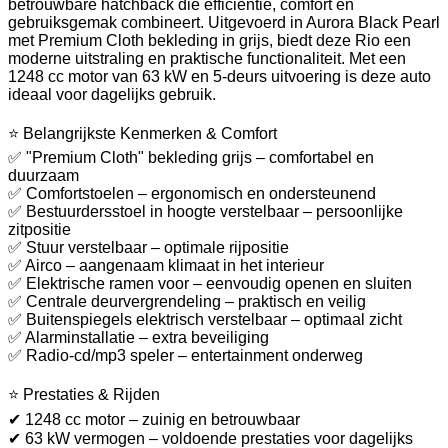
betrouwbare hatchback die efficiëntie, comfort en
gebruiksgemak combineert. Uitgevoerd in Aurora Black Pearl
met Premium Cloth bekleding in grijs, biedt deze Rio een
moderne uitstraling en praktische functionaliteit. Met een
1248 cc motor van 63 kW en 5-deurs uitvoering is deze auto
ideaal voor dagelijks gebruik.
⭐ Belangrijkste Kenmerken & Comfort
✅ "Premium Cloth" bekleding grijs – comfortabel en
duurzaam
✅ Comfortstoelen – ergonomisch en ondersteunend
✅ Bestuurdersstoel in hoogte verstelbaar – persoonlijke
zitpositie
✅ Stuur verstelbaar – optimale rijpositie
✅ Airco – aangenaam klimaat in het interieur
✅ Elektrische ramen voor – eenvoudig openen en sluiten
✅ Centrale deurvergrendeling – praktisch en veilig
✅ Buitenspiegels elektrisch verstelbaar – optimaal zicht
✅ Alarminstallatie – extra beveiliging
✅ Radio-cd/mp3 speler – entertainment onderweg
⭐ Prestaties & Rijden
✔ 1248 cc motor – zuinig en betrouwbaar
✔ 63 kW vermogen – voldoende prestaties voor dagelijks