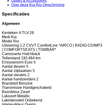
Opties
& Accessoires
Over deze Kia Rio
Omschrijving
Specificaties
Algemeen
Kenteken
4-TLV-26
Merk
Kia
Model
Rio
Uitvoering
1.2 CVVT ComfortLine *AIRCO | RADIO-CD/MP3
| COMFORTSEATS | TOWBAR*
Carrosserie
Hatchback
Tellerstand
193.464 km
Emissienorm
Euro 5
Aantal deuren
5
Aantal zitplaatsen
5
Aantal sleutels
2
Aantal handzenders
2
Brandstof
Benzine
Transmissie
Handgeschakeld
Basiskleur
Zwart
Laksoort
Metallic
Lakintensiteit
Onbekend
Interieurkleur
Overig