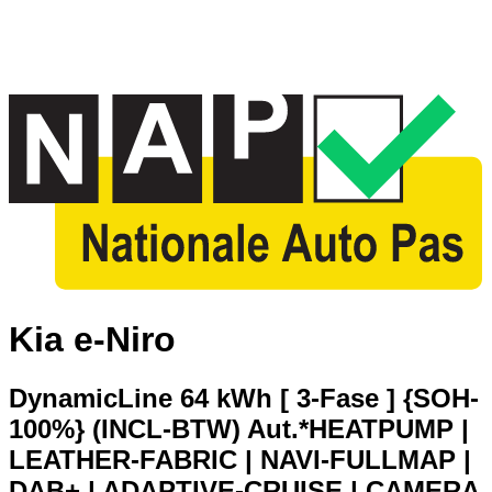
Kia e-Niro
DynamicLine 64 kWh [ 3-Fase ] {SOH-
100%} (INCL-BTW) Aut.*HEATPUMP |
LEATHER-FABRIC | NAVI-FULLMAP |
DAB+ | ADAPTIVE-CRUISE | CAMERA