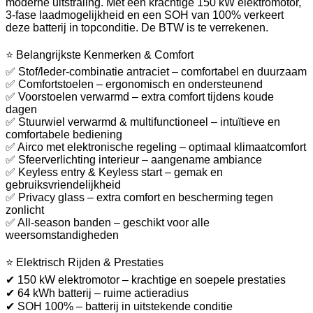
moderne uitstraling. Met een krachtige 150 kW elektromotor,
3-fase laadmogelijkheid en een SOH van 100% verkeert
deze batterij in topconditie. De BTW is te verrekenen.
⭐ Belangrijkste Kenmerken & Comfort
✅ Stof/leder-combinatie antraciet – comfortabel en duurzaam
✅ Comfortstoelen – ergonomisch en ondersteunend
✅ Voorstoelen verwarmd – extra comfort tijdens koude
dagen
✅ Stuurwiel verwarmd & multifunctioneel – intuïtieve en
comfortabele bediening
✅ Airco met elektronische regeling – optimaal klimaatcomfort
✅ Sfeerverlichting interieur – aangename ambiance
✅ Keyless entry & Keyless start – gemak en
gebruiksvriendelijkheid
✅ Privacy glass – extra comfort en bescherming tegen
zonlicht
✅ All-season banden – geschikt voor alle
weersomstandigheden
⭐ Elektrisch Rijden & Prestaties
✔ 150 kW elektromotor – krachtige en soepele prestaties
✔ 64 kWh batterij – ruime actieradius
✔ SOH 100% – batterij in uitstekende conditie