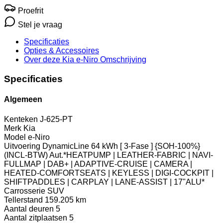
Proefrit
Stel je vraag
Specificaties
Opties
& Accessoires
Over deze Kia e-Niro
Omschrijving
Specificaties
Algemeen
Kenteken
J-625-PT
Merk
Kia
Model
e-Niro
Uitvoering
DynamicLine 64 kWh [ 3-Fase ] {SOH-100%}
(INCL-BTW) Aut.*HEATPUMP | LEATHER-FABRIC | NAVI-
FULLMAP | DAB+ | ADAPTIVE-CRUISE | CAMERA |
HEATED-COMFORTSEATS | KEYLESS | DIGI-COCKPIT |
SHIFTPADDLES | CARPLAY | LANE-ASSIST | 17"ALU*
Carrosserie
SUV
Tellerstand
159.205 km
Aantal deuren
5
Aantal zitplaatsen
5