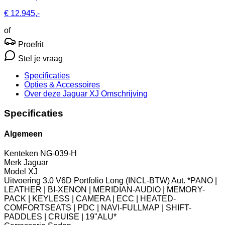
€ 12.945,-
of
Proefrit
Stel je vraag
Specificaties
Opties
& Accessoires
Over deze Jaguar XJ
Omschrijving
Specificaties
Algemeen
Kenteken
NG-039-H
Merk
Jaguar
Model
XJ
Uitvoering
3.0 V6D Portfolio Long (INCL-BTW) Aut. *PANO |
LEATHER | BI-XENON | MERIDIAN-AUDIO | MEMORY-
PACK | KEYLESS | CAMERA | ECC | HEATED-
COMFORTSEATS | PDC | NAVI-FULLMAP | SHIFT-
PADDLES | CRUISE | 19"ALU*