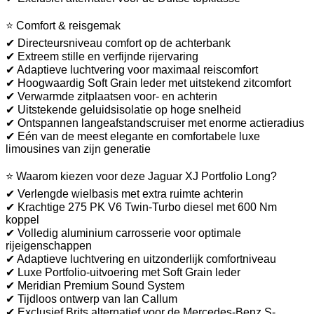
⭐ Comfort & reisgemak
✔ Directeursniveau comfort op de achterbank
✔ Extreem stille en verfijnde rijervaring
✔ Adaptieve luchtvering voor maximaal reiscomfort
✔ Hoogwaardig Soft Grain leder met uitstekend zitcomfort
✔ Verwarmde zitplaatsen voor- en achterin
✔ Uitstekende geluidsisolatie op hoge snelheid
✔ Ontspannen langeafstandscruiser met enorme actieradius
✔ Eén van de meest elegante en comfortabele luxe
limousines van zijn generatie
⭐ Waarom kiezen voor deze Jaguar XJ Portfolio Long?
✔ Verlengde wielbasis met extra ruimte achterin
✔ Krachtige 275 PK V6 Twin-Turbo diesel met 600 Nm
koppel
✔ Volledig aluminium carrosserie voor optimale
rijeigenschappen
✔ Adaptieve luchtvering en uitzonderlijk comfortniveau
✔ Luxe Portfolio-uitvoering met Soft Grain leder
✔ Meridian Premium Sound System
✔ Tijdloos ontwerp van Ian Callum
✔ Exclusief Brits alternatief voor de Mercedes-Benz S-