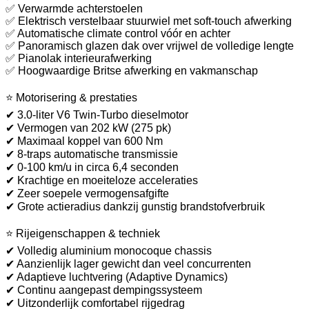
✅ Verwarmde achterstoelen
✅ Elektrisch verstelbaar stuurwiel met soft-touch afwerking
✅ Automatische climate control vóór en achter
✅ Panoramisch glazen dak over vrijwel de volledige lengte
✅ Pianolak interieurafwerking
✅ Hoogwaardige Britse afwerking en vakmanschap
⭐ Motorisering & prestaties
✔ 3.0-liter V6 Twin-Turbo dieselmotor
✔ Vermogen van 202 kW (275 pk)
✔ Maximaal koppel van 600 Nm
✔ 8-traps automatische transmissie
✔ 0-100 km/u in circa 6,4 seconden
✔ Krachtige en moeiteloze acceleraties
✔ Zeer soepele vermogensafgifte
✔ Grote actieradius dankzij gunstig brandstofverbruik
⭐ Rijeigenschappen & techniek
✔ Volledig aluminium monocoque chassis
✔ Aanzienlijk lager gewicht dan veel concurrenten
✔ Adaptieve luchtvering (Adaptive Dynamics)
✔ Continu aangepast dempingssysteem
✔ Uitzonderlijk comfortabel rijgedrag