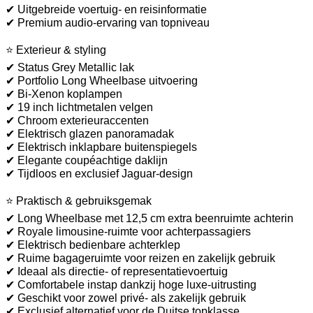
✔ Uitgebreide voertuig- en reisinformatie
✔ Premium audio-ervaring van topniveau
⭐ Exterieur & styling
✔ Status Grey Metallic lak
✔ Portfolio Long Wheelbase uitvoering
✔ Bi-Xenon koplampen
✔ 19 inch lichtmetalen velgen
✔ Chroom exterieuraccenten
✔ Elektrisch glazen panoramadak
✔ Elektrisch inklapbare buitenspiegels
✔ Elegante coupéachtige daklijn
✔ Tijdloos en exclusief Jaguar-design
⭐ Praktisch & gebruiksgemak
✔ Long Wheelbase met 12,5 cm extra beenruimte achterin
✔ Royale limousine-ruimte voor achterpassagiers
✔ Elektrisch bedienbare achterklep
✔ Ruime bagageruimte voor reizen en zakelijk gebruik
✔ Ideaal als directie- of representatievoertuig
✔ Comfortabele instap dankzij hoge luxe-uitrusting
✔ Geschikt voor zowel privé- als zakelijk gebruik
✔ Exclusief alternatief voor de Duitse topklasse