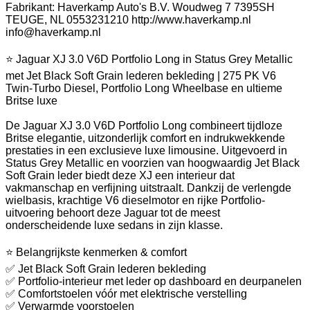
Fabrikant: Haverkamp Auto's B.V. Woudweg 7 7395SH
TEUGE, NL 0553231210 http://www.haverkamp.nl
info@haverkamp.nl
⭐ Jaguar XJ 3.0 V6D Portfolio Long in Status Grey Metallic
met Jet Black Soft Grain lederen bekleding | 275 PK V6
Twin-Turbo Diesel, Portfolio Long Wheelbase en ultieme
Britse luxe
De Jaguar XJ 3.0 V6D Portfolio Long combineert tijdloze
Britse elegantie, uitzonderlijk comfort en indrukwekkende
prestaties in een exclusieve luxe limousine. Uitgevoerd in
Status Grey Metallic en voorzien van hoogwaardig Jet Black
Soft Grain leder biedt deze XJ een interieur dat
vakmanschap en verfijning uitstraalt. Dankzij de verlengde
wielbasis, krachtige V6 dieselmotor en rijke Portfolio-
uitvoering behoort deze Jaguar tot de meest
onderscheidende luxe sedans in zijn klasse.
⭐ Belangrijkste kenmerken & comfort
✅ Jet Black Soft Grain lederen bekleding
✅ Portfolio-interieur met leder op dashboard en deurpanelen
✅ Comfortstoelen vóór met elektrische verstelling
✅ Verwarmde voorstoelen