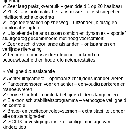
rijgedrag
✔ Zeer laag praktijkverbruik – gemiddeld 1 op 20 haalbaar
✔ ZF 8-traps automatische transmissie – uiterst soepel en
intelligent schakelgedrag
✔ Lage toerentallen op snelweg – uitzonderlijk rustig en
comfortabel rijden
✔ Uitstekende balans tussen comfort en dynamiek – sportief
stuurgedrag gecombineerd met hoog veercomfort
✔ Zeer geschikt voor lange afstanden – ontspannen en
verfijnde rijervaring
✔ Technisch robuuste dieselmotor – bekend om
betrouwbaarheid en hoge kilometerprestaties
⭐ Veiligheid & assistentie
✔ Achteruitrijcamera – optimaal zicht tijdens manoeuvreren
✔ Parkeersensoren voor en achter – eenvoudig parkeren en
manoeuvreren
✔ Cruise Control – comfortabel rijden tijdens lange ritten
✔ Elektronisch stabiliteitsprogramma – verhoogde veiligheid
en controle
✔ Brake- en tractiecontrolesystemen – extra stabiliteit onder
alle omstandigheden
✔ ISOFIX bevestigingspunten – veilige montage van
kinderzitjes