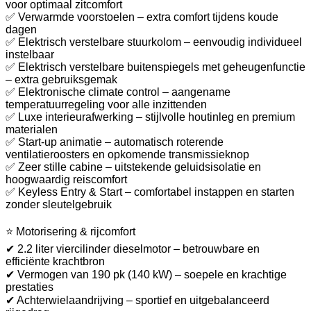
voor optimaal zitcomfort
✅ Verwarmde voorstoelen – extra comfort tijdens koude
dagen
✅ Elektrisch verstelbare stuurkolom – eenvoudig individueel
instelbaar
✅ Elektrisch verstelbare buitenspiegels met geheugenfunctie
– extra gebruiksgemak
✅ Elektronische climate control – aangename
temperatuurregeling voor alle inzittenden
✅ Luxe interieurafwerking – stijlvolle houtinleg en premium
materialen
✅ Start-up animatie – automatisch roterende
ventilatieroosters en opkomende transmissieknop
✅ Zeer stille cabine – uitstekende geluidsisolatie en
hoogwaardig reiscomfort
✅ Keyless Entry & Start – comfortabel instappen en starten
zonder sleutelgebruik
⭐ Motorisering & rijcomfort
✔ 2.2 liter viercilinder dieselmotor – betrouwbare en
efficiënte krachtbron
✔ Vermogen van 190 pk (140 kW) – soepele en krachtige
prestaties
✔ Achterwielaandrijving – sportief en uitgebalanceerd