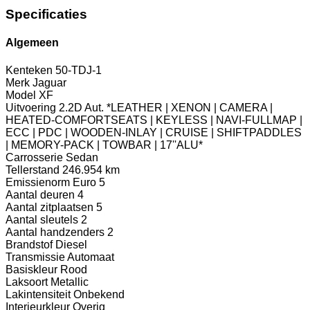
Specificaties
Algemeen
Kenteken
50-TDJ-1
Merk
Jaguar
Model
XF
Uitvoering
2.2D Aut. *LEATHER | XENON | CAMERA |
HEATED-COMFORTSEATS | KEYLESS | NAVI-FULLMAP |
ECC | PDC | WOODEN-INLAY | CRUISE | SHIFTPADDLES
| MEMORY-PACK | TOWBAR | 17''ALU*
Carrosserie
Sedan
Tellerstand
246.954 km
Emissienorm
Euro 5
Aantal deuren
4
Aantal zitplaatsen
5
Aantal sleutels
2
Aantal handzenders
2
Brandstof
Diesel
Transmissie
Automaat
Basiskleur
Rood
Laksoort
Metallic
Lakintensiteit
Onbekend
Interieurkleur
Overig