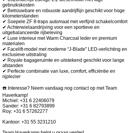
gebruikskosten
✔ Betrouwbare en robuuste aandrijflijn geschikt voor hoge
kilometerstanden
✔ Soepele ZF 8-traps automaat met verfijnd schakelcomfort
✔ Achterwielaandrijving voor een sportieve en
uitgebalanceerde rijbeleving
✔ Luxe interieur met Warm Charcoal leder en premium
materialen
✔ Facelift-model met moderne “J-Blade” LED-verlichting en
exclusieve uitstraling
✔ Royale bagageruimte en uitstekend geschikt voor lange
afstanden
✔ Perfecte combinatie van luxe, comfort, efficiëntie en
rijplezier
☎️ Interesse? Neem vandaag nog contact op met Team
Haverkamp!
Michiel: +31 6 22406079
Sander: +31 6 82793899
Roy: +31 6 57262277
Kantoor: +31 55 3231210
Team Haverkamp helpt u graag verder!