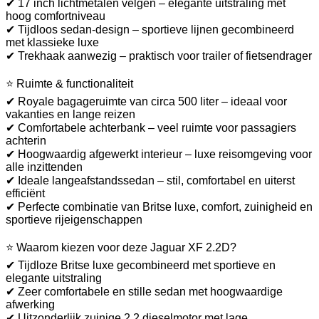
✔ 17 inch lichtmetalen velgen – elegante uitstraling met
hoog comfortniveau
✔ Tijdloos sedan-design – sportieve lijnen gecombineerd
met klassieke luxe
✔ Trekhaak aanwezig – praktisch voor trailer of fietsendrager
⭐ Ruimte & functionaliteit
✔ Royale bagageruimte van circa 500 liter – ideaal voor
vakanties en lange reizen
✔ Comfortabele achterbank – veel ruimte voor passagiers
achterin
✔ Hoogwaardig afgewerkt interieur – luxe reisomgeving voor
alle inzittenden
✔ Ideale langeafstandssedan – stil, comfortabel en uiterst
efficiënt
✔ Perfecte combinatie van Britse luxe, comfort, zuinigheid en
sportieve rijeigenschappen
⭐ Waarom kiezen voor deze Jaguar XF 2.2D?
✔ Tijdloze Britse luxe gecombineerd met sportieve en
elegante uitstraling
✔ Zeer comfortabele en stille sedan met hoogwaardige
afwerking
✔ Uitzonderlijk zuinige 2.2 dieselmotor met lage