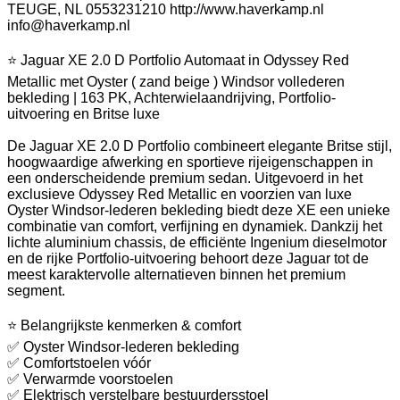
TEUGE, NL 0553231210 http://www.haverkamp.nl
info@haverkamp.nl
⭐ Jaguar XE 2.0 D Portfolio Automaat in Odyssey Red
Metallic met Oyster ( zand beige ) Windsor vollederen
bekleding | 163 PK, Achterwielaandrijving, Portfolio-
uitvoering en Britse luxe
De Jaguar XE 2.0 D Portfolio combineert elegante Britse stijl,
hoogwaardige afwerking en sportieve rijeigenschappen in
een onderscheidende premium sedan. Uitgevoerd in het
exclusieve Odyssey Red Metallic en voorzien van luxe
Oyster Windsor-lederen bekleding biedt deze XE een unieke
combinatie van comfort, verfijning en dynamiek. Dankzij het
lichte aluminium chassis, de efficiënte Ingenium dieselmotor
en de rijke Portfolio-uitvoering behoort deze Jaguar tot de
meest karaktervolle alternatieven binnen het premium
segment.
⭐ Belangrijkste kenmerken & comfort
✅ Oyster Windsor-lederen bekleding
✅ Comfortstoelen vóór
✅ Verwarmde voorstoelen
✅ Elektrisch verstelbare bestuurdersstoel