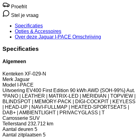
Proefrit
Stel je vraag
Specificaties
Opties
& Accessoires
Over deze Jaguar I-PACE
Omschrijving
Specificaties
Algemeen
Kenteken
XF-029-N
Merk
Jaguar
Model
I-PACE
Uitvoering
EV400 First Edition 90 kWh AWD {SOH-99%} Aut.
*PANO | LEATHER | MATRIX-LED | MERIDIAN | TOPVIEW |
BLINDSPOT | MEMORY-PACK | DIGI-COCKPIT | KEYLESS
| HEAD-UP | NAVI-FULLMAP | HEATED-SPORTSEATS |
DAB+ | AMBIENTLIGHT | PRIVACYGLASS | T
Carrosserie
SUV
Tellerstand
232.712 km
Aantal deuren
5
Aantal zitplaatsen
5