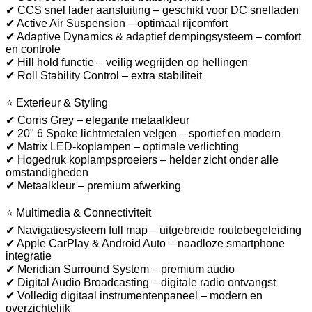
✔ CCS snel lader aansluiting – geschikt voor DC snelladen
✔ Active Air Suspension – optimaal rijcomfort
✔ Adaptive Dynamics & adaptief dempingsysteem – comfort
en controle
✔ Hill hold functie – veilig wegrijden op hellingen
✔ Roll Stability Control – extra stabiliteit
⭐ Exterieur & Styling
✔ Corris Grey – elegante metaalkleur
✔ 20" 6 Spoke lichtmetalen velgen – sportief en modern
✔ Matrix LED-koplampen – optimale verlichting
✔ Hogedruk koplampsproeiers – helder zicht onder alle
omstandigheden
✔ Metaalkleur – premium afwerking
⭐ Multimedia & Connectiviteit
✔ Navigatiesysteem full map – uitgebreide routebegeleiding
✔ Apple CarPlay & Android Auto – naadloze smartphone
integratie
✔ Meridian Surround System – premium audio
✔ Digital Audio Broadcasting – digitale radio ontvangst
✔ Volledig digitaal instrumentenpaneel – modern en
overzichtelijk