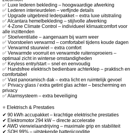
✅ Luxe lederen bekleding – hoogwaardige afwerking
✅ Lederen interieurdelen – verfijnde details
✅ Upgrade uitgebreid lederpakket – extra luxe uitstraling
✅ Alcantara hemelbekleding – stijlvolle afwerking
✅ 4-Zone Climate Control – individueel klimaatcomfort voor
alle inzittenden
✅ Stoelventilatie – aangenaam bij warm weer
✅ Voorstoelen verwarmd – comfortabel tijdens koude dagen
✅ Verwarmd stuurwiel – extra comfort
✅ Verwarmde voorruit en verwarmde ruitensproeiers –
optimaal zicht in winterse omstandigheden
✅ Keyless entry/start – snel en eenvoudig
✅ Handsfree elektrisch bedienbare achterklep – praktisch en
comfortabel
✅ Vast panoramisch dak – extra licht en ruimtelijk gevoel
✅ Privacy glass / extra getint glas achter – bescherming en
privacy
✅ Alarmsysteem – extra beveiliging
⭐ Elektrisch & Prestaties
✔ 90 kWh accupakket – krachtige elektrische prestaties
✔ Elektromotor 294 kW – directe acceleratie
✔ AWD vierwielaandrijving – maximale grip en stabiliteit
✔ SOH 99% – uitstekende batterijconditie