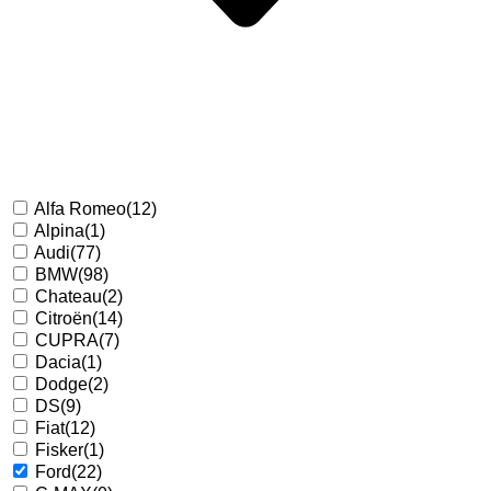
Alfa Romeo
(12)
Alpina
(1)
Audi
(77)
BMW
(98)
Chateau
(2)
Citroën
(14)
CUPRA
(7)
Dacia
(1)
Dodge
(2)
DS
(9)
Fiat
(12)
Fisker
(1)
Ford
(22)