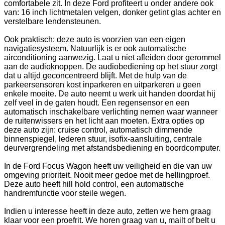
comfortabele zit. In deze Ford profiteert u onder andere ook
van: 16 inch lichtmetalen velgen, donker getint glas achter en
verstelbare lendensteunen.
Ook praktisch: deze auto is voorzien van een eigen
navigatiesysteem. Natuurlijk is er ook automatische
airconditioning aanwezig. Laat u niet afleiden door gerommel
aan de audioknoppen. De audiobediening op het stuur zorgt
dat u altijd geconcentreerd blijft. Met de hulp van de
parkeersensoren kost inparkeren en uitparkeren u geen
enkele moeite. De auto neemt u werk uit handen doordat hij
zelf veel in de gaten houdt. Een regensensor en een
automatisch inschakelbare verlichting nemen waar wanneer
de ruitenwissers en het licht aan moeten. Extra opties op
deze auto zijn: cruise control, automatisch dimmende
binnenspiegel, lederen stuur, isofix-aansluiting, centrale
deurvergrendeling met afstandsbediening en boordcomputer.
In de Ford Focus Wagon heeft uw veiligheid en die van uw
omgeving prioriteit. Nooit meer gedoe met de hellingproef.
Deze auto heeft hill hold control, een automatische
handremfunctie voor steile wegen.
Indien u interesse heeft in deze auto, zetten we hem graag
klaar voor een proefrit. We horen graag van u, mailt of belt u