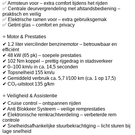
✅ Armsteun voor – extra comfort tijdens het rijden
✅ Centrale deurvergrendeling met afstandsbediening –
praktisch en veilig
✅ Elektrische ramen voor – extra gebruiksgemak
✅ Getint glas – comfort en privacy
⭐ Motor & Prestaties
✔ 1.2 liter viercilinder benzinemotor – betrouwbaar en
efficiënt
✔ 48 kW (65 pk) – soepele prestaties
✔ 102 Nm koppel – prettig rijgedrag in stadsverkeer
✔ 0–100 km/u in ca. 14,5 seconden
✔ Topsnelheid 155 km/u
✔ Gemiddeld verbruik ca. 5,7 l/100 km (ca. 1 op 17,5)
✔ CO₂-uitstoot 135 g/km
⭐ Veiligheid & Assistentie
✔ Cruise control – ontspannen rijden
✔ Anti Blokkeer Systeem – veilige remprestaties
✔ Elektronische remkrachtverdeling – verbeterde rem
controle
✔ Snelheidsafhankelijke stuurbekrachtiging – licht sturen bij
lage snelheid