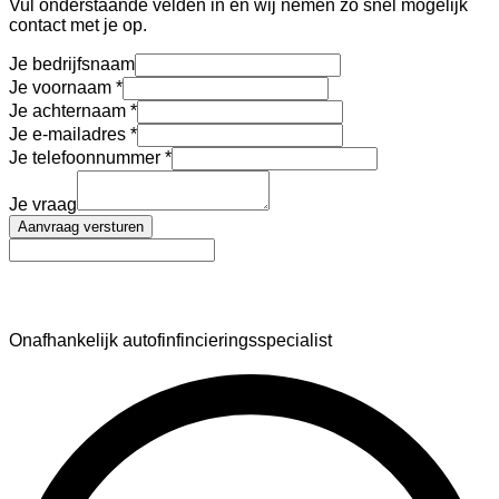
Vul onderstaande velden in en wij nemen zo snel mogelijk
contact met je op.
Je bedrijfsnaam
Je voornaam
Je achternaam
Je e-mailadres
Je telefoonnummer
Je vraag
Aanvraag versturen
AutoFinance
Onafhankelijk autofinfincieringsspecialist