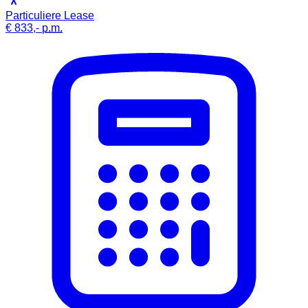
Particuliere Lease
€ 833,-
p.m.