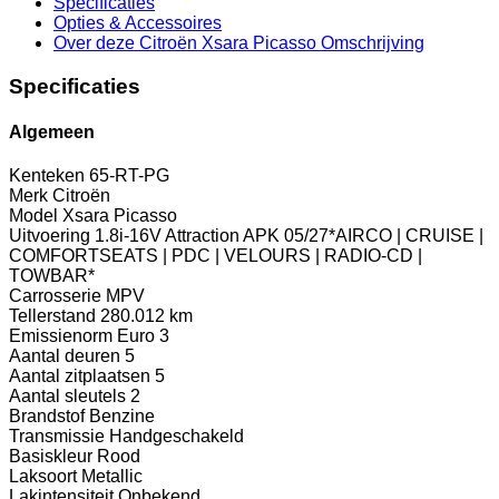
Specificaties
Opties
& Accessoires
Over deze Citroën Xsara Picasso
Omschrijving
Specificaties
Algemeen
Kenteken
65-RT-PG
Merk
Citroën
Model
Xsara Picasso
Uitvoering
1.8i-16V Attraction APK 05/27*AIRCO | CRUISE |
COMFORTSEATS | PDC | VELOURS | RADIO-CD |
TOWBAR*
Carrosserie
MPV
Tellerstand
280.012 km
Emissienorm
Euro 3
Aantal deuren
5
Aantal zitplaatsen
5
Aantal sleutels
2
Brandstof
Benzine
Transmissie
Handgeschakeld
Basiskleur
Rood
Laksoort
Metallic
Lakintensiteit
Onbekend