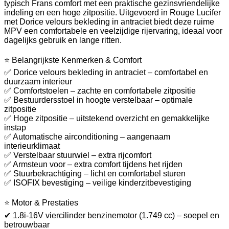
typisch Frans comfort met een praktische gezinsvriendelijke
indeling en een hoge zitpositie. Uitgevoerd in Rouge Lucifer
met Dorice velours bekleding in antraciet biedt deze ruime
MPV een comfortabele en veelzijdige rijervaring, ideaal voor
dagelijks gebruik en lange ritten.
⭐ Belangrijkste Kenmerken & Comfort
✅ Dorice velours bekleding in antraciet – comfortabel en
duurzaam interieur
✅ Comfortstoelen – zachte en comfortabele zitpositie
✅ Bestuurdersstoel in hoogte verstelbaar – optimale
zitpositie
✅ Hoge zitpositie – uitstekend overzicht en gemakkelijke
instap
✅ Automatische airconditioning – aangenaam
interieurklimaat
✅ Verstelbaar stuurwiel – extra rijcomfort
✅ Armsteun voor – extra comfort tijdens het rijden
✅ Stuurbekrachtiging – licht en comfortabel sturen
✅ ISOFIX bevestiging – veilige kinderzitbevestiging
⭐ Motor & Prestaties
✔ 1.8i-16V viercilinder benzinemotor (1.749 cc) – soepel en
betrouwbaar