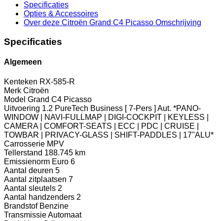
Specificaties
Opties
& Accessoires
Over deze Citroën Grand C4 Picasso
Omschrijving
Specificaties
Algemeen
Kenteken
RX-585-R
Merk
Citroën
Model
Grand C4 Picasso
Uitvoering
1.2 PureTech Business [ 7-Pers ] Aut. *PANO-
WINDOW | NAVI-FULLMAP | DIGI-COCKPIT | KEYLESS |
CAMERA | COMFORT-SEATS | ECC | PDC | CRUISE |
TOWBAR | PRIVACY-GLASS | SHIFT-PADDLES | 17''ALU*
Carrosserie
MPV
Tellerstand
188.745 km
Emissienorm
Euro 6
Aantal deuren
5
Aantal zitplaatsen
7
Aantal sleutels
2
Aantal handzenders
2
Brandstof
Benzine
Transmissie
Automaat