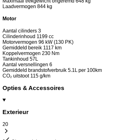
Maximaal trekgewicht ongeremd
648 kg
Laadvermogen
844 kg
Motor
Aantal cilinders
3
Cilinderinhoud
1199 cc
Motorvermogen
96 kW (130 PK)
Gemiddeld bereik
1117 km
Koppelvermogen
230 Nm
Tankinhoud
57L
Aantal versnellingen
6
Gemiddeld brandstofverbruik
5.1L per 100km
CO₂ uitstoot
115 g/km
Opties & Accessoires
Exterieur
20