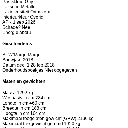
Basiskleur
Grijs
Laksoort
Metallic
Lakintensiteit
Onbekend
Interieurkleur
Overig
APK
1 sep 2026
Schade?
Nee
Energielabel
B
Geschiedenis
BTW/Marge
Marge
Bouwjaar
2018
Datum deel 1
28 feb 2018
Onderhoudsboekjes
Niet opgegeven
Maten en gewichten
Massa
1292 kg
Wielbasis in cm
284 cm
Lengte in cm
460 cm
Breedte in cm
183 cm
Hoogte in cm
164 cm
Maximaal toegelaten gewicht (GVW)
2136 kg
Maximaal trekgewicht geremd
1350 kg