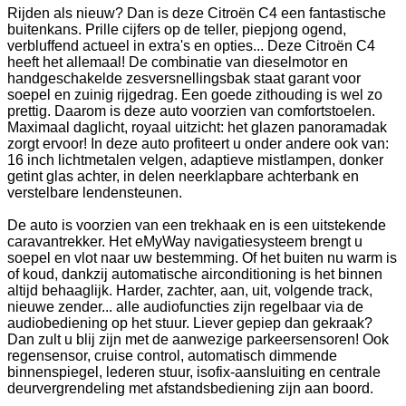
Rijden als nieuw? Dan is deze Citroën C4 een fantastische
buitenkans. Prille cijfers op de teller, piepjong ogend,
verbluffend actueel in extra's en opties... Deze Citroën C4
heeft het allemaal! De combinatie van dieselmotor en
handgeschakelde zesversnellingsbak staat garant voor
soepel en zuinig rijgedrag. Een goede zithouding is wel zo
prettig. Daarom is deze auto voorzien van comfortstoelen.
Maximaal daglicht, royaal uitzicht: het glazen panoramadak
zorgt ervoor! In deze auto profiteert u onder andere ook van:
16 inch lichtmetalen velgen, adaptieve mistlampen, donker
getint glas achter, in delen neerklapbare achterbank en
verstelbare lendensteunen.
De auto is voorzien van een trekhaak en is een uitstekende
caravantrekker. Het eMyWay navigatiesysteem brengt u
soepel en vlot naar uw bestemming. Of het buiten nu warm is
of koud, dankzij automatische airconditioning is het binnen
altijd behaaglijk. Harder, zachter, aan, uit, volgende track,
nieuwe zender... alle audiofuncties zijn regelbaar via de
audiobediening op het stuur. Liever gepiep dan gekraak?
Dan zult u blij zijn met de aanwezige parkeersensoren! Ook
regensensor, cruise control, automatisch dimmende
binnenspiegel, lederen stuur, isofix-aansluiting en centrale
deurvergrendeling met afstandsbediening zijn aan boord.